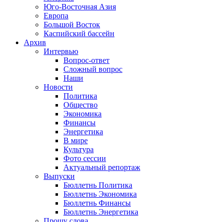
Юго-Восточная Азия
Европа
Большой Восток
Каспийский бассейн
Архив
Интервью
Вопрос-ответ
Сложный вопрос
Наши
Новости
Политика
Общество
Экономика
Финансы
Энергетика
В мире
Культура
Фото сессии
Актуальный репортаж
Выпуски
Бюллетнь Политика
Бюллетнь Экономика
Бюллетнь Финансы
Бюллетнь Энергетика
Прошу слова