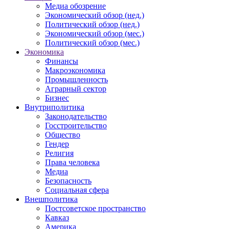
Медиа обозрение
Экономический обзор (нед.)
Политический обзор (нед.)
Экономический обзор (мес.)
Политический обзор (мес.)
Экономика
Финансы
Макроэкономика
Промышленность
Аграрный сектор
Бизнес
Внутриполитика
Законодательство
Госстроительство
Общество
Гендер
Религия
Права человека
Медиа
Безопасность
Социальная сфера
Внешполитика
Постсоветское пространство
Кавказ
Америка