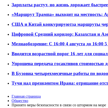
Зарплаты растут, но жизнь дорожает быстрее т
«Маршрут Трампа» выходит на местность: А
США и Китай конкурируютза маршруты че
Цифровой Средний коридор: Казахстан и Аз
Медиаобозрение: С 16:00 4 августа до 16:00 5
Вводится возрастной порог 16 лет для социа
Упрощена передача госактивов стоимостью д
В Бузовна четырехмесячные работы по водоо
Тучи над президентом Ирана: отрицание отст
Главная страница
Общество
Принято меры безопасности в связи со штормом на море