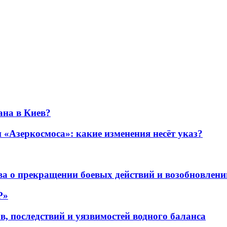
ана в Киев?
«Азеркосмоса»: какие изменения несёт указ?
а о прекращении боевых действий и возобновлени
P»
в, последствий и уязвимостей водного баланса