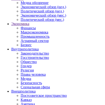
Медиа обозрение
Экономический обзор (нед.)
Политический обзор (нед.)
Экономический обзор (мес.)
Политический обзор (мес.)
Экономика
Финансы
Макроэкономика
Промышленность
Аграрный сектор
Бизнес
Внутриполитика
Законодательство
Госстроительство
Общество
Гендер
Религия
Права человека
Медиа
Безопасность
Социальная сфера
Внешполитика
Постсоветское пространство
Кавказ
Америка