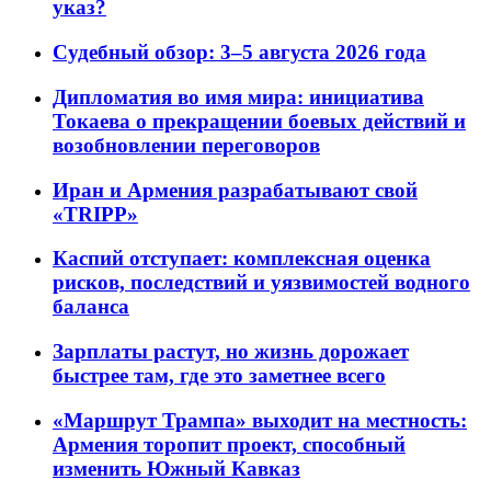
указ?
Судебный обзор: 3–5 августа 2026 года
Дипломатия во имя мира: инициатива
Токаева о прекращении боевых действий и
возобновлении переговоров
Иран и Армения разрабатывают свой
«TRIPP»
Каспий отступает: комплексная оценка
рисков, последствий и уязвимостей водного
баланса
Зарплаты растут, но жизнь дорожает
быстрее там, где это заметнее всего
«Маршрут Трампа» выходит на местность:
Армения торопит проект, способный
изменить Южный Кавказ