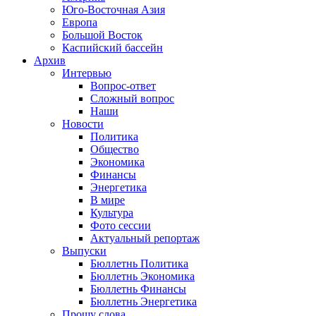
Юго-Восточная Азия
Европа
Большой Восток
Каспийский бассейн
Архив
Интервью
Вопрос-ответ
Сложный вопрос
Наши
Новости
Политика
Общество
Экономика
Финансы
Энергетика
В мире
Культура
Фото сессии
Актуальный репортаж
Выпуски
Бюллетнь Политика
Бюллетнь Экономика
Бюллетнь Финансы
Бюллетнь Энергетика
Прошу слова