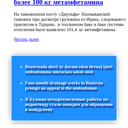
более 100 кг метамфетамина
На таможенном посту «Джульфа» Нахчыванской
таможни при досмотре грузовика из Ирана, следовашего
транзитом в Турцию, в топливном баке и баке системы
отопления было выявлено 101,4 кг метамфетамина.
Читать далее
Buzovnada dörd ay davam edən drenaj işləri
ombudsmana müraciətə səbəb olub
Four-month drainage works in Buzovna
prompt an appeal to the ombudsman
В Бузовна четырехмесячные работы по
водоотводу стали поводом для обращения
к омбудсмену