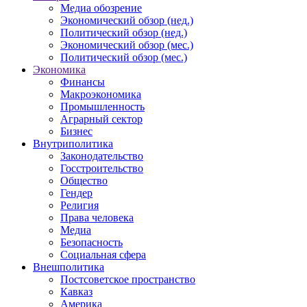
Медиа обозрение
Экономический обзор (нед.)
Политический обзор (нед.)
Экономический обзор (мес.)
Политический обзор (мес.)
Экономика
Финансы
Макроэкономика
Промышленность
Аграрный сектор
Бизнес
Внутриполитика
Законодательство
Госстроительство
Общество
Гендер
Религия
Права человека
Медиа
Безопасность
Социальная сфера
Внешполитика
Постсоветское пространство
Кавказ
Америка