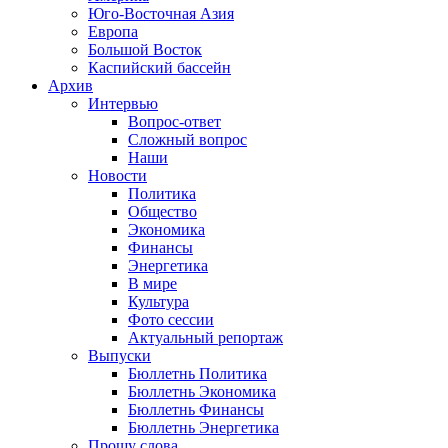
Юго-Восточная Азия
Европа
Большой Восток
Каспийский бассейн
Архив
Интервью
Вопрос-ответ
Сложный вопрос
Наши
Новости
Политика
Общество
Экономика
Финансы
Энергетика
В мире
Культура
Фото сессии
Актуальный репортаж
Выпуски
Бюллетнь Политика
Бюллетнь Экономика
Бюллетнь Финансы
Бюллетнь Энергетика
Прошу слова