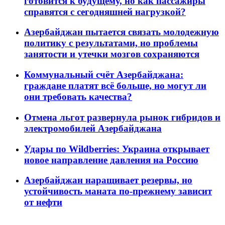
готовится к будущему, но как пассажиры
справятся с сегодняшней нагрузкой?
Азербайджан пытается связать молодежную
политику с результатами, но проблемы
занятости и утечки мозгов сохраняются
Коммунальный счёт Азербайджана:
граждане платят всё больше, но могут ли
они требовать качества?
Отмена льгот развернула рынок гибридов и
электромобилей Азербайджана
Удары по Wildberries: Украина открывает
новое направление давления на Россию
Азербайджан наращивает резервы, но
устойчивость маната по-прежнему зависит
от нефти