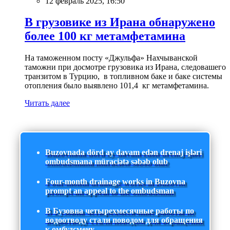
12 февраль 2025, 16:50
В грузовике из Ирана обнаружено
более 100 кг метамфетамина
На таможенном посту «Джульфа» Нахчыванской
таможни при досмотре грузовика из Ирана, следовашего
транзитом в Турцию, в топливном баке и баке системы
отопления было выявлено 101,4 кг метамфетамина.
Читать далее
Buzovnada dörd ay davam edən drenaj işləri
ombudsmana müraciətə səbəb olub
Four-month drainage works in Buzovna
prompt an appeal to the ombudsman
В Бузовна четырехмесячные работы по
водоотводу стали поводом для обращения
к омбудсмену