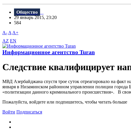
Общество
29 январь 2015, 23:20
584
A-
A
A+
AZ
EN
Информационное агентство Turan
Следствие квалифицирует нап
МВД Азербайджана спустя трое суток отреагировало на факт на
января в Низаминском районном управлении полиции города Бак
«политизации данного криминального происшествия». В свою о
Пожалуйста, войдите или подпишитесь, чтобы читать больше
Войти
Подписаться