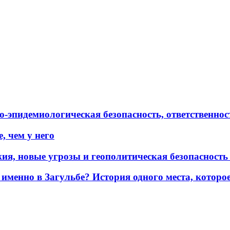
эпидемиологическая безопасность, ответственност
, чем у него
жия, новые угрозы и геополитическая безопасност
именно в Загульбе? История одного места, которо