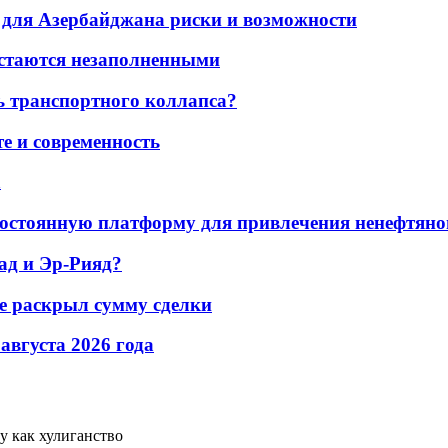
для Азербайджана риски и возможности
остаются незаполненными
ь транспортного коллапса?
е и современность
а
остоянную платформу для привлечения ненефтяно
ад и Эр-Рияд?
не раскрыл сумму сделки
 августа 2026 года
 как хулиганство