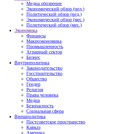
Медиа обозрение
Экономический обзор (нед.)
Политический обзор (нед.)
Экономический обзор (мес.)
Политический обзор (мес.)
Экономика
Финансы
Макроэкономика
Промышленность
Аграрный сектор
Бизнес
Внутриполитика
Законодательство
Госстроительство
Общество
Гендер
Религия
Права человека
Медиа
Безопасность
Социальная сфера
Внешполитика
Постсоветское пространство
Кавказ
Америка