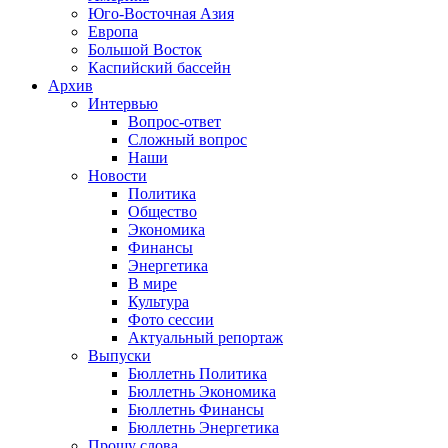
Юго-Восточная Азия
Европа
Большой Восток
Каспийский бассейн
Архив
Интервью
Вопрос-ответ
Сложный вопрос
Наши
Новости
Политика
Общество
Экономика
Финансы
Энергетика
В мире
Культура
Фото сессии
Актуальный репортаж
Выпуски
Бюллетнь Политика
Бюллетнь Экономика
Бюллетнь Финансы
Бюллетнь Энергетика
Прошу слова