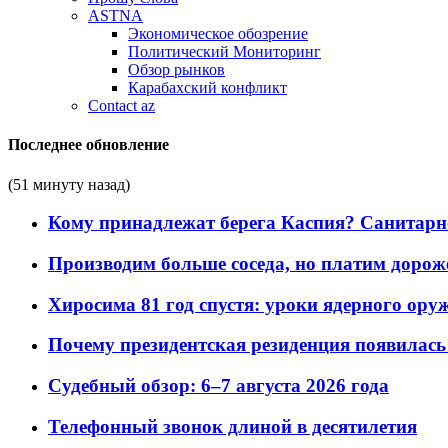
ASTNA
Экономическое обозрение
Политический Мониторинг
Обзор рынков
Карабахский конфликт
Contact az
Последнее обновление
(51 минуту назад)
Кому принадлежат берега Каспия? Санитарно-
Производим больше соседа, но платим дороже
Хиросима 81 год спустя: уроки ядерного ору
Почему президентская резиденция появилась 
Судебный обзор: 6–7 августа 2026 года
Телефонный звонок длиной в десятилетия