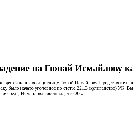
адение на Гюнай Исмайлову к
падения на правозащитницу Гюнай Исмайлову. Представитель пре
у было начато уголовное по статье 221.3 (хулиганство) УК. Вм
чередь, Исмайлова сообщила, что 29...