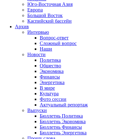
Юго-Восточная Азия
Европа
Большой Восток
Каспийский бассейн
Архив
Интервью
Вопрос-ответ
Сложный вопрос
Наши
Новости
Политика
Общество
Экономика
Финансы
Энергетика
В мире
Культура
Фото сессии
Актуальный репортаж
Выпуски
Бюллетнь Политика
Бюллетнь Экономика
Бюллетнь Финансы
Бюллетнь Энергетика
Прошу слова