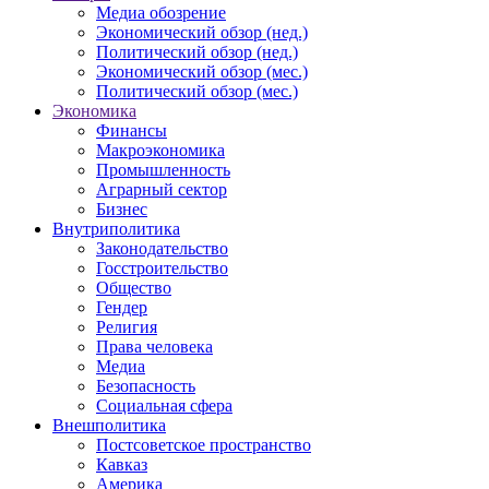
Медиа обозрение
Экономический обзор (нед.)
Политический обзор (нед.)
Экономический обзор (мес.)
Политический обзор (мес.)
Экономика
Финансы
Макроэкономика
Промышленность
Аграрный сектор
Бизнес
Внутриполитика
Законодательство
Госстроительство
Общество
Гендер
Религия
Права человека
Медиа
Безопасность
Социальная сфера
Внешполитика
Постсоветское пространство
Кавказ
Америка