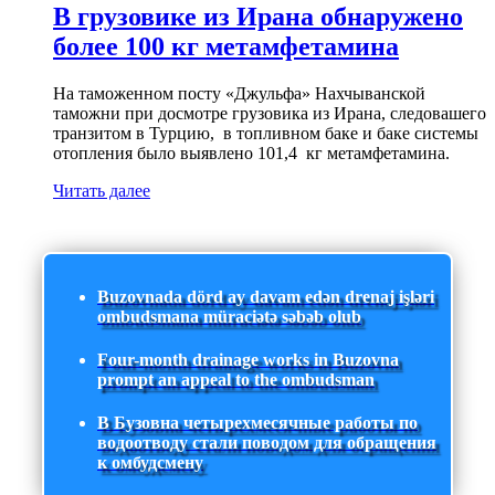
В грузовике из Ирана обнаружено
более 100 кг метамфетамина
На таможенном посту «Джульфа» Нахчыванской
таможни при досмотре грузовика из Ирана, следовашего
транзитом в Турцию, в топливном баке и баке системы
отопления было выявлено 101,4 кг метамфетамина.
Читать далее
Buzovnada dörd ay davam edən drenaj işləri
ombudsmana müraciətə səbəb olub
Four-month drainage works in Buzovna
prompt an appeal to the ombudsman
В Бузовна четырехмесячные работы по
водоотводу стали поводом для обращения
к омбудсмену