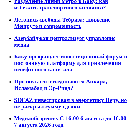
Разделение линий метро в Баку: как
избежать транспортного коллапса?
Летопись свободы Тебриза: движение
Мешруте и современность
Азербайджан централизует управление
медиа
Баку превращает инвестиционный форум в
постоянную платформу для привлечения
ненефтяного капитала
Против кого объединяются Анкара,
Исламабад и Эр-Рияд?
SOFAZ инвестировал в энергетику Перу, но
не раскрыл сумму сделки
Медиаобозрение: С 16:00 6 августа до 16:00
7 августа 2026 года