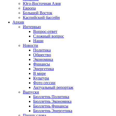
Юго-Восточная Азия
Европа
Большой Восток
Каспийский бассейн
Архив
Интервью
Вопрос-ответ
Сложный вопрос
Наши
Новости
Политика
Общество
Экономика
Финансы
Энергетика
В мире
Культура
Фото сессии
Актуальный репортаж
Выпуски
Бюллетнь Политика
Бюллетнь Экономика
Бюллетнь Финансы
Бюллетнь Энергетика
Прошу слова