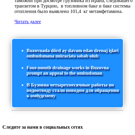
таможни при досмотре грузовика из Ирана, следовашего
транзитом в Турцию, в топливном баке и баке системы
отопления было выявлено 101,4 кг метамфетамина.
Читать далее
Buzovnada dörd ay davam edən drenaj işləri
ombudsmana müraciətə səbəb olub
Four-month drainage works in Buzovna
prompt an appeal to the ombudsman
В Бузовна четырехмесячные работы по
водоотводу стали поводом для обращения
к омбудсмену
Следите за нами в социальных сетях