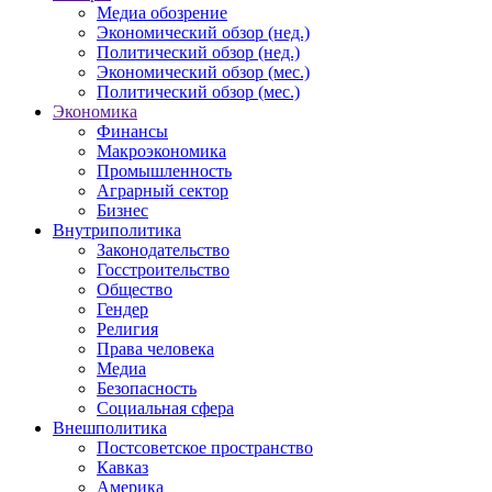
Медиа обозрение
Экономический обзор (нед.)
Политический обзор (нед.)
Экономический обзор (мес.)
Политический обзор (мес.)
Экономика
Финансы
Макроэкономика
Промышленность
Аграрный сектор
Бизнес
Внутриполитика
Законодательство
Госстроительство
Общество
Гендер
Религия
Права человека
Медиа
Безопасность
Социальная сфера
Внешполитика
Постсоветское пространство
Кавказ
Америка