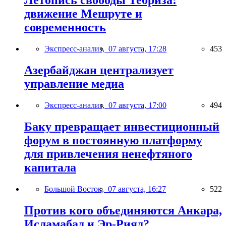
Летопись свободы Тебриза:
движение Мешруте и
современность
Экспресс-анализ,
07 августа, 17:28
453
Азербайджан централизует
управление медиа
Экспресс-анализ,
07 августа, 17:00
494
Баку превращает инвестиционный
форум в постоянную платформу
для привлечения ненефтяного
капитала
Большой Восток,
07 августа, 16:27
522
Против кого объединяются Анкара,
Исламабад и Эр-Рияд?