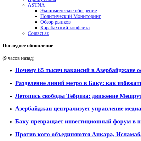
ASTNA
Экономическое обозрение
Политический Мониторинг
Обзор рынков
Карабахский конфликт
Contact az
Последнее обновление
(9 часов назад)
Почему 65 тысяч вакансий в Азербайджане 
Разделение линий метро в Баку: как избежат
Летопись свободы Тебриза: движение Мешрут
Азербайджан централизует управление меди
Баку превращает инвестиционный форум в п
Против кого объединяются Анкара, Исламаб