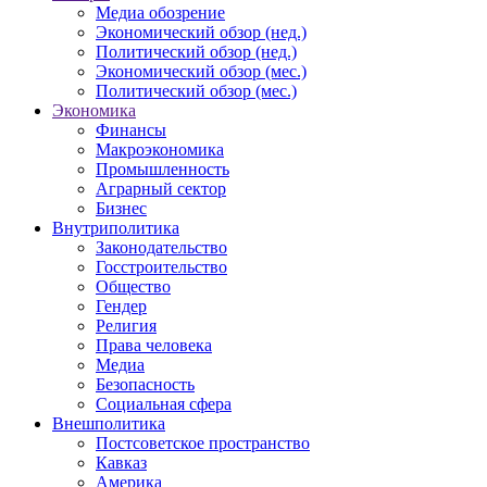
Медиа обозрение
Экономический обзор (нед.)
Политический обзор (нед.)
Экономический обзор (мес.)
Политический обзор (мес.)
Экономика
Финансы
Макроэкономика
Промышленность
Аграрный сектор
Бизнес
Внутриполитика
Законодательство
Госстроительство
Общество
Гендер
Религия
Права человека
Медиа
Безопасность
Социальная сфера
Внешполитика
Постсоветское пространство
Кавказ
Америка