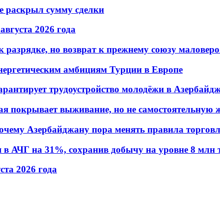
не раскрыл сумму сделки
 августа 2026 года
 разрядке, но возврат к прежнему союзу маловеро
энергетическим амбициям Турции в Европе
гарантирует трудоустройство молодёжи в Азербайд
ая покрывает выживание, но не самостоятельную 
почему Азербайджану пора менять правила торгов
в АЧГ на 31%, сохранив добычу на уровне 8 млн 
уста 2026 года