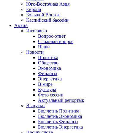
Юго-Восточная Азия
Европа
Большой Восток
Каспийский бассейн
Архив
Интервью
Вопрос-ответ
Сложный вопрос
Наши
Новости
Политика
Общество
Экономика
Финансы
Энергетика
В мире
Культура
Фото сессии
Актуальный репортаж
Выпуски
Бюллетнь Политика
Бюллетнь Экономика
Бюллетнь Финансы
Бюллетнь Энергетика
Прошу слова