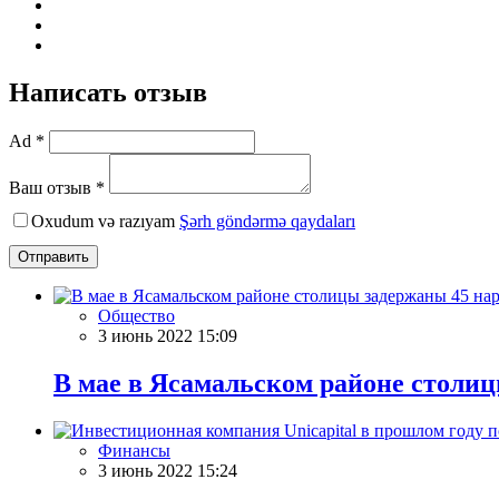
Написать отзыв
Ad *
Ваш отзыв *
Oxudum və razıyam
Şərh göndərmə qaydaları
Отправить
Общество
3 июнь 2022 15:09
В мае в Ясамальском районе столи
Финансы
3 июнь 2022 15:24