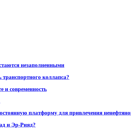
остаются незаполненными
ь транспортного коллапса?
е и современность
а
остоянную платформу для привлечения ненефтяно
ад и Эр-Рияд?