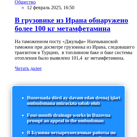
Общество
12 февраль 2025, 16:50
В грузовике из Ирана обнаружено
более 100 кг метамфетамина
На таможенном посту «Джульфа» Нахчыванской
таможни при досмотре грузовика из Ирана, следовашего
транзитом в Турцию, в топливном баке и баке системы
отопления было выявлено 101,4 кг метамфетамина.
Читать далее
Buzovnada dörd ay davam edən drenaj işləri
ombudsmana müraciətə səbəb olub
Four-month drainage works in Buzovna
prompt an appeal to the ombudsman
В Бузовна четырехмесячные работы по