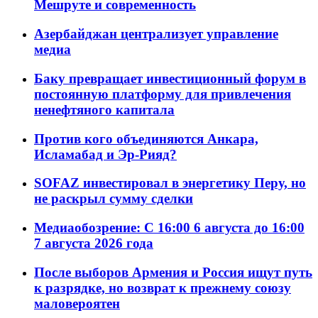
Мешруте и современность
Азербайджан централизует управление
медиа
Баку превращает инвестиционный форум в
постоянную платформу для привлечения
ненефтяного капитала
Против кого объединяются Анкара,
Исламабад и Эр-Рияд?
SOFAZ инвестировал в энергетику Перу, но
не раскрыл сумму сделки
Медиаобозрение: С 16:00 6 августа до 16:00
7 августа 2026 года
После выборов Армения и Россия ищут путь
к разрядке, но возврат к прежнему союзу
маловероятен