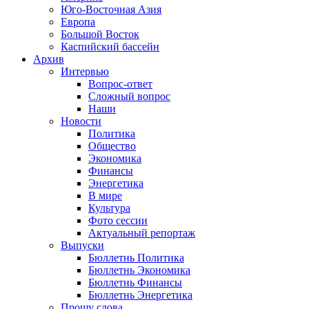
Юго-Восточная Азия
Европа
Большой Восток
Каспийский бассейн
Архив
Интервью
Вопрос-ответ
Сложный вопрос
Наши
Новости
Политика
Общество
Экономика
Финансы
Энергетика
В мире
Культура
Фото сессии
Актуальный репортаж
Выпуски
Бюллетнь Политика
Бюллетнь Экономика
Бюллетнь Финансы
Бюллетнь Энергетика
Прошу слова