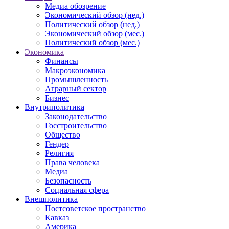
Медиа обозрение
Экономический обзор (нед.)
Политический обзор (нед.)
Экономический обзор (мес.)
Политический обзор (мес.)
Экономика
Финансы
Макроэкономика
Промышленность
Аграрный сектор
Бизнес
Внутриполитика
Законодательство
Госстроительство
Общество
Гендер
Религия
Права человека
Медиа
Безопасность
Социальная сфера
Внешполитика
Постсоветское пространство
Кавказ
Америка