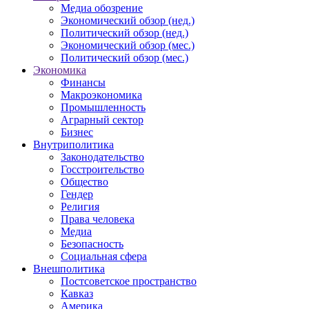
Медиа обозрение
Экономический обзор (нед.)
Политический обзор (нед.)
Экономический обзор (мес.)
Политический обзор (мес.)
Экономика
Финансы
Макроэкономика
Промышленность
Аграрный сектор
Бизнес
Внутриполитика
Законодательство
Госстроительство
Общество
Гендер
Религия
Права человека
Медиа
Безопасность
Социальная сфера
Внешполитика
Постсоветское пространство
Кавказ
Америка