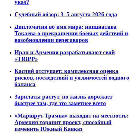
указ?
Судебный обзор: 3–5 августа 2026 года
Дипломатия во имя мира: инициатива
Токаева о прекращении боевых действий и
возобновлении переговоров
Иран и Армения разрабатывают свой
«TRIPP»
Каспий отступает: комплексная оценка
рисков, последствий и уязвимостей водного
баланса
Зарплаты растут, но жизнь дорожает
быстрее там, где это заметнее всего
«Маршрут Трампа» выходит на местность:
Армения торопит проект, способный
изменить Южный Кавказ