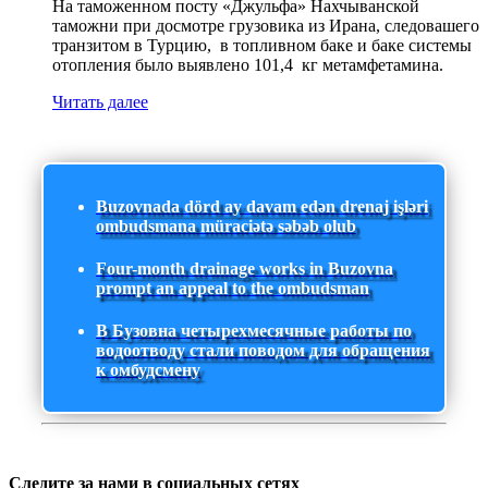
На таможенном посту «Джульфа» Нахчыванской
таможни при досмотре грузовика из Ирана, следовашего
транзитом в Турцию, в топливном баке и баке системы
отопления было выявлено 101,4 кг метамфетамина.
Читать далее
Buzovnada dörd ay davam edən drenaj işləri
ombudsmana müraciətə səbəb olub
Four-month drainage works in Buzovna
prompt an appeal to the ombudsman
В Бузовна четырехмесячные работы по
водоотводу стали поводом для обращения
к омбудсмену
Следите за нами в социальных сетях