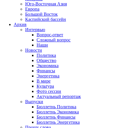
Юго-Восточная Азия
Европа
Большой Восток
Каспийский бассейн
Архив
Интервью
Вопрос-ответ
Сложный вопрос
Наши
Новости
Политика
Общество
Экономика
Финансы
Энергетика
В мире
Культура
Фото сессии
Актуальный репортаж
Выпуски
Бюллетнь Политика
Бюллетнь Экономика
Бюллетнь Финансы
Бюллетнь Энергетика
Прошу слова