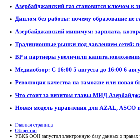
Азербайджанский газ становится ключом к 
Диплом без работы: почему образование не 
Азербайджанский минимум: зарплата, котор
Традиционные рынки под давлением сетей: 
BP и партнёры увеличили капиталовложения 
Медиаобзор: С 16:00 5 августа до 16:00 6 авг
Революция качества на таможне или новая 
Что стоит за визитом главы МИД Азербайдж
Новая модель управления для AZAL, ASCO и 
Главная страница
Общество
УВКБ ООН запустил электронную базу данных о правах 