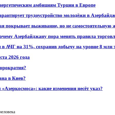
энергетическим амбициям Турции в Европе
гарантирует трудоустройство молодёжи в Азербайд
ая покрывает выживание, но не самостоятельную 
почему Азербайджану пора менять правила торгов
в АЧГ на 31%, сохранив добычу на уровне 8 млн 
уста 2026 года
бюрократия?
ана в Киев?
«Азеркосмоса»: какие изменения несёт указ?
человека