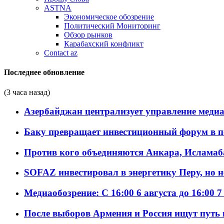
ASTNA
Экономическое обозрение
Политический Мониторинг
Обзор рынков
Карабахский конфликт
Contact az
Последнее обновление
(3 часа назад)
Азербайджан централизует управление меди
Баку превращает инвестиционный форум в п
Против кого объединяются Анкара, Исламаб
SOFAZ инвестировал в энергетику Перу, но 
Медиаобозрение: С 16:00 6 августа до 16:00 7
После выборов Армения и Россия ищут путь к