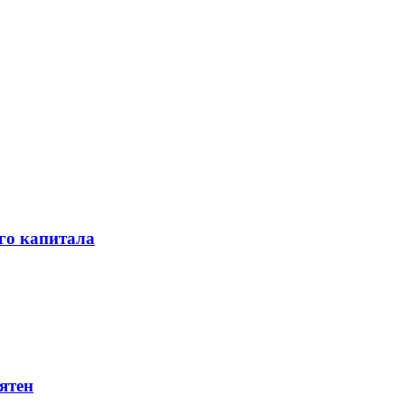
го капитала
ятен