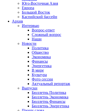
Юго-Восточная Азия
Европа
Большой Восток
Каспийский бассейн
Архив
Интервью
Вопрос-ответ
Сложный вопрос
Наши
Новости
Политика
Общество
Экономика
Финансы
Энергетика
В мире
Культура
Фото сессии
Актуальный репортаж
Выпуски
Бюллетнь Политика
Бюллетнь Экономика
Бюллетнь Финансы
Бюллетнь Энергетика
Прошу слова