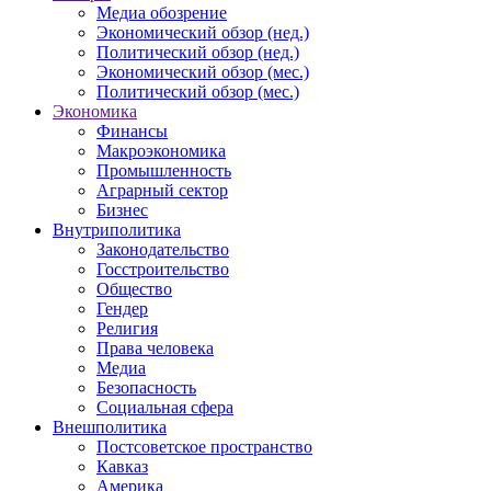
Медиа обозрение
Экономический обзор (нед.)
Политический обзор (нед.)
Экономический обзор (мес.)
Политический обзор (мес.)
Экономика
Финансы
Макроэкономика
Промышленность
Аграрный сектор
Бизнес
Внутриполитика
Законодательство
Госстроительство
Общество
Гендер
Религия
Права человека
Медиа
Безопасность
Социальная сфера
Внешполитика
Постсоветское пространство
Кавказ
Америка