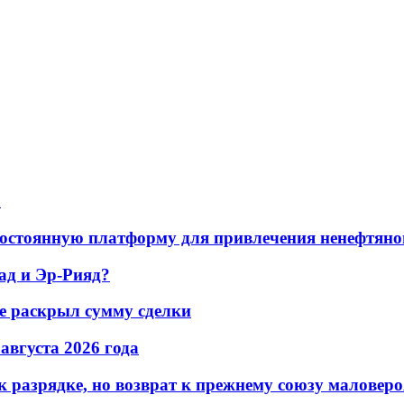
а
остоянную платформу для привлечения ненефтяно
ад и Эр-Рияд?
не раскрыл сумму сделки
 августа 2026 года
 разрядке, но возврат к прежнему союзу маловеро