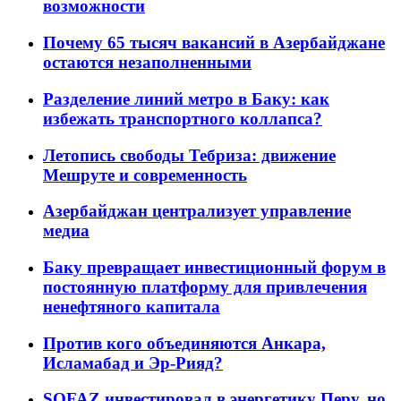
возможности
Почему 65 тысяч вакансий в Азербайджане
остаются незаполненными
Разделение линий метро в Баку: как
избежать транспортного коллапса?
Летопись свободы Тебриза: движение
Мешруте и современность
Азербайджан централизует управление
медиа
Баку превращает инвестиционный форум в
постоянную платформу для привлечения
ненефтяного капитала
Против кого объединяются Анкара,
Исламабад и Эр-Рияд?
SOFAZ инвестировал в энергетику Перу, но