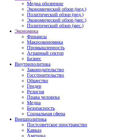
Медиа обозрение
Экономический обзор (нед.)
Политический обзор (нед.)
Экономический обзор (мес.)
Политический обзор (мес.)
Экономика
Финансы
Макроэкономика
Промышленность
Аграрный сектор
Бизнес
Внутриполитика
Законодательство
Госстроительство
Общество
Гендер
Религия
Права человека
Медиа
Безопасность
Социальная сфера
Внешполитика
Постсоветское пространство
Кавказ
Америка