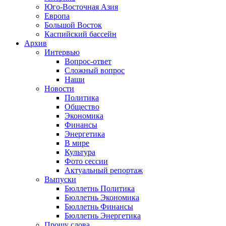
Юго-Восточная Азия
Европа
Большой Восток
Каспийский бассейн
Архив
Интервью
Вопрос-ответ
Сложный вопрос
Наши
Новости
Политика
Общество
Экономика
Финансы
Энергетика
В мире
Культура
Фото сессии
Актуальный репортаж
Выпуски
Бюллетнь Политика
Бюллетнь Экономика
Бюллетнь Финансы
Бюллетнь Энергетика
Прошу слова