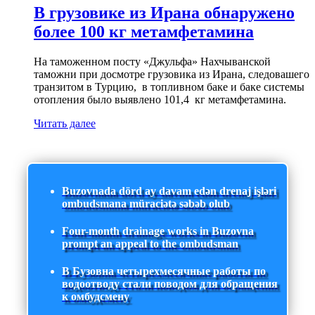
В грузовике из Ирана обнаружено
более 100 кг метамфетамина
На таможенном посту «Джульфа» Нахчыванской
таможни при досмотре грузовика из Ирана, следовашего
транзитом в Турцию, в топливном баке и баке системы
отопления было выявлено 101,4 кг метамфетамина.
Читать далее
Buzovnada dörd ay davam edən drenaj işləri
ombudsmana müraciətə səbəb olub
Four-month drainage works in Buzovna
prompt an appeal to the ombudsman
В Бузовна четырехмесячные работы по
водоотводу стали поводом для обращения
к омбудсмену