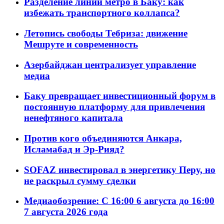
Разделение линий метро в Баку: как
избежать транспортного коллапса?
Летопись свободы Тебриза: движение
Мешруте и современность
Азербайджан централизует управление
медиа
Баку превращает инвестиционный форум в
постоянную платформу для привлечения
ненефтяного капитала
Против кого объединяются Анкара,
Исламабад и Эр-Рияд?
SOFAZ инвестировал в энергетику Перу, но
не раскрыл сумму сделки
Медиаобозрение: С 16:00 6 августа до 16:00
7 августа 2026 года