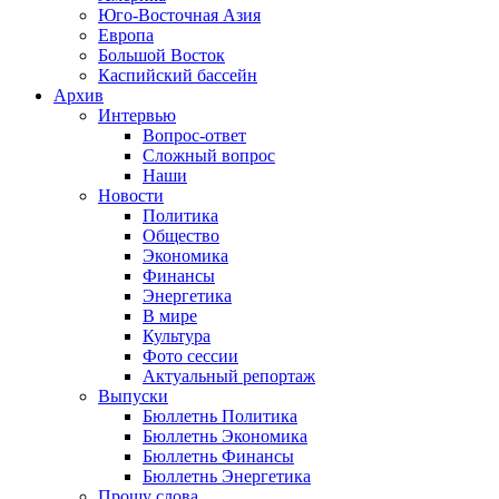
Юго-Восточная Азия
Европа
Большой Восток
Каспийский бассейн
Архив
Интервью
Вопрос-ответ
Сложный вопрос
Наши
Новости
Политика
Общество
Экономика
Финансы
Энергетика
В мире
Культура
Фото сессии
Актуальный репортаж
Выпуски
Бюллетнь Политика
Бюллетнь Экономика
Бюллетнь Финансы
Бюллетнь Энергетика
Прошу слова