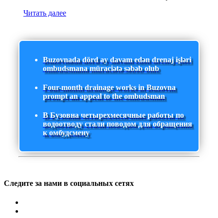
Читать далее
Buzovnada dörd ay davam edən drenaj işləri
ombudsmana müraciətə səbəb olub
Four-month drainage works in Buzovna
prompt an appeal to the ombudsman
В Бузовна четырехмесячные работы по
водоотводу стали поводом для обращения
к омбудсмену
Следите за нами в социальных сетях