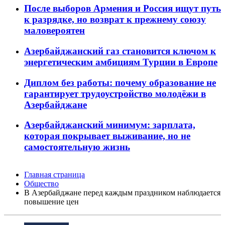
После выборов Армения и Россия ищут путь
к разрядке, но возврат к прежнему союзу
маловероятен
Азербайджанский газ становится ключом к
энергетическим амбициям Турции в Европе
Диплом без работы: почему образование не
гарантирует трудоустройство молодёжи в
Азербайджане
Азербайджанский минимум: зарплата,
которая покрывает выживание, но не
самостоятельную жизнь
Главная страница
Общество
В Азербайджане перед каждым праздником наблюдается
повышение цен