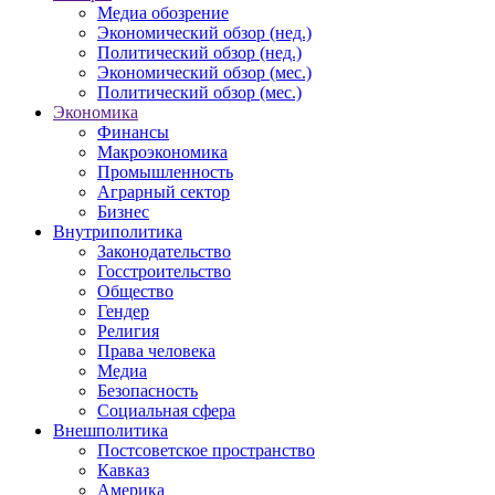
Медиа обозрение
Экономический обзор (нед.)
Политический обзор (нед.)
Экономический обзор (мес.)
Политический обзор (мес.)
Экономика
Финансы
Макроэкономика
Промышленность
Аграрный сектор
Бизнес
Внутриполитика
Законодательство
Госстроительство
Общество
Гендер
Религия
Права человека
Медиа
Безопасность
Социальная сфера
Внешполитика
Постсоветское пространство
Кавказ
Америка