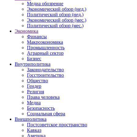
Медиа обозрение
Экономический обзор (нед.)
Политический обзор (нед.)
Экономический обзор (мес.)
Политический обзор (мес.)
Экономика
Финансы
Макроэкономика
Промышленность
Аграрный сектор
Бизнес
Внутриполитика
Законодательство
Госстроительство
Общество
Гендер
Религия
Права человека
Медиа
Безопасность
Социальная сфера
Внешполитика
Постсоветское пространство
Кавказ
Америка