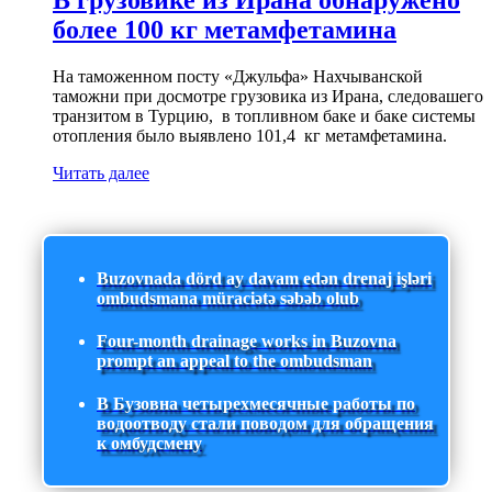
В грузовике из Ирана обнаружено
более 100 кг метамфетамина
На таможенном посту «Джульфа» Нахчыванской
таможни при досмотре грузовика из Ирана, следовашего
транзитом в Турцию, в топливном баке и баке системы
отопления было выявлено 101,4 кг метамфетамина.
Читать далее
Buzovnada dörd ay davam edən drenaj işləri
ombudsmana müraciətə səbəb olub
Four-month drainage works in Buzovna
prompt an appeal to the ombudsman
В Бузовна четырехмесячные работы по
водоотводу стали поводом для обращения
к омбудсмену