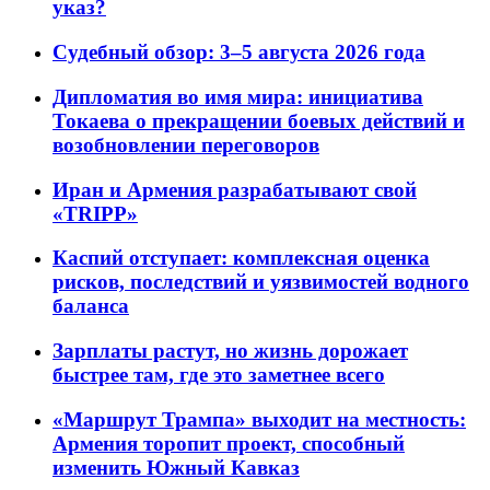
указ?
Судебный обзор: 3–5 августа 2026 года
Дипломатия во имя мира: инициатива
Токаева о прекращении боевых действий и
возобновлении переговоров
Иран и Армения разрабатывают свой
«TRIPP»
Каспий отступает: комплексная оценка
рисков, последствий и уязвимостей водного
баланса
Зарплаты растут, но жизнь дорожает
быстрее там, где это заметнее всего
«Маршрут Трампа» выходит на местность:
Армения торопит проект, способный
изменить Южный Кавказ