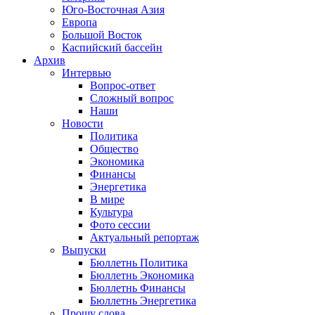
Юго-Восточная Азия
Европа
Большой Восток
Каспийский бассейн
Архив
Интервью
Вопрос-ответ
Сложный вопрос
Наши
Новости
Политика
Общество
Экономика
Финансы
Энергетика
В мире
Культура
Фото сессии
Актуальный репортаж
Выпуски
Бюллетнь Политика
Бюллетнь Экономика
Бюллетнь Финансы
Бюллетнь Энергетика
Прошу слова