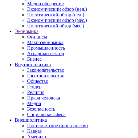
Медиа обозрение
Экономический обзор (нед.)
Политический обзор (нед.)
Экономический обзор (мес.)
Политический обзор (мес.)
Экономика
Финансы
Макроэкономика
Промышленность
Аграрный сектор
Бизнес
Внутриполитика
Законодательство
Госстроительство
Общество
Гендер
Религия
Права человека
Медиа
Безопасность
Социальная сфера
Внешполитика
Постсоветское пространство
Кавказ
Америка