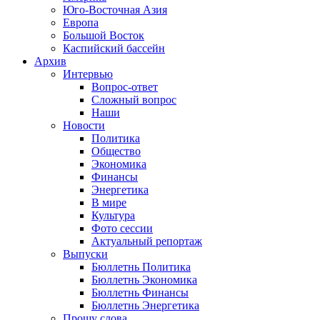
Юго-Восточная Азия
Европа
Большой Восток
Каспийский бассейн
Архив
Интервью
Вопрос-ответ
Сложный вопрос
Наши
Новости
Политика
Общество
Экономика
Финансы
Энергетика
В мире
Культура
Фото сессии
Актуальный репортаж
Выпуски
Бюллетнь Политика
Бюллетнь Экономика
Бюллетнь Финансы
Бюллетнь Энергетика
Прошу слова