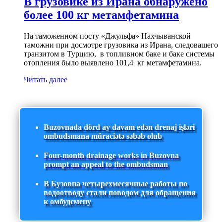
В грузовике из Ирана обнаружено
более 100 кг метамфетамина
На таможенном посту «Джульфа» Нахчыванской
таможни при досмотре грузовика из Ирана, следовашего
транзитом в Турцию, в топливном баке и баке системы
отопления было выявлено 101,4 кг метамфетамина.
Читать далее
Buzovnada dörd ay davam edən drenaj işləri
ombudsmana müraciətə səbəb olub
Four-month drainage works in Buzovna
prompt an appeal to the ombudsman
В Бузовна четырехмесячные работы по
водоотводу стали поводом для обращения
к омбудсмену