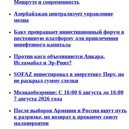
Мешруте и современность
Азербайджан централизует управление
медиа
Баку превращает инвестиционный форум в
постоянную платформу для привлечения
ненефтяного капитала
Против кого объединяются Анкара,
Исламабад и Эр-Рияд?
SOFAZ инвестировал в энергетику Перу, но
не раскрыл сумму сделки
Медиаобозрение: С 16:00 6 августа до 16:00
7 августа 2026 года
После выборов Армения и Россия ищут путь
к разрядке, но возврат к прежнему союзу
маловероятен