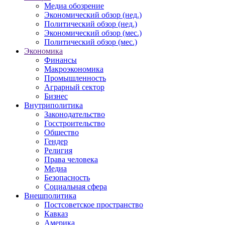
Медиа обозрение
Экономический обзор (нед.)
Политический обзор (нед.)
Экономический обзор (мес.)
Политический обзор (мес.)
Экономика
Финансы
Макроэкономика
Промышленность
Аграрный сектор
Бизнес
Внутриполитика
Законодательство
Госстроительство
Общество
Гендер
Религия
Права человека
Медиа
Безопасность
Социальная сфера
Внешполитика
Постсоветское пространство
Кавказ
Америка