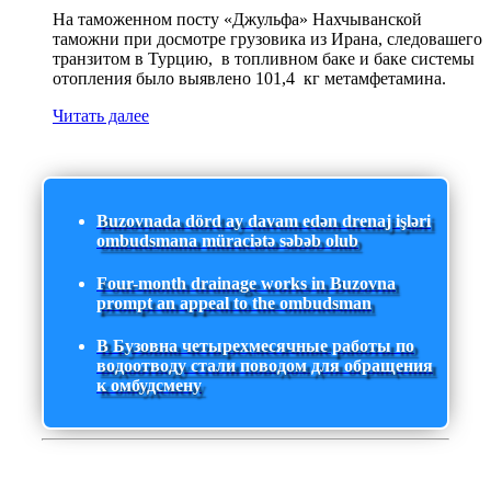
На таможенном посту «Джульфа» Нахчыванской
таможни при досмотре грузовика из Ирана, следовашего
транзитом в Турцию, в топливном баке и баке системы
отопления было выявлено 101,4 кг метамфетамина.
Читать далее
Buzovnada dörd ay davam edən drenaj işləri
ombudsmana müraciətə səbəb olub
Four-month drainage works in Buzovna
prompt an appeal to the ombudsman
В Бузовна четырехмесячные работы по
водоотводу стали поводом для обращения
к омбудсмену