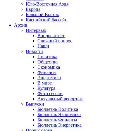
Юго-Восточная Азия
Европа
Большой Восток
Каспийский бассейн
Архив
Интервью
Вопрос-ответ
Сложный вопрос
Наши
Новости
Политика
Общество
Экономика
Финансы
Энергетика
В мире
Культура
Фото сессии
Актуальный репортаж
Выпуски
Бюллетнь Политика
Бюллетнь Экономика
Бюллетнь Финансы
Бюллетнь Энергетика
Прошу слова