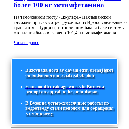
более 100 кг метамфетамина
На таможенном посту «Джульфа» Нахчыванской
таможни при досмотре грузовика из Ирана, следовашего
транзитом в Турцию, в топливном баке и баке системы
отопления было выявлено 101,4 кг метамфетамина.
Читать далее
Buzovnada dörd ay davam edən drenaj işləri
ombudsmana müraciətə səbəb olub
Four-month drainage works in Buzovna
prompt an appeal to the ombudsman
В Бузовна четырехмесячные работы по
водоотводу стали поводом для обращения
к омбудсмену