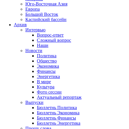
Юго-Восточная Азия
Европа
Большой Восток
Каспийский бассейн
Архив
Интервью
Вопрос-ответ
Сложный вопрос
Наши
Новости
Политика
Общество
Экономика
Финансы
Энергетика
В мире
Культура
Фото сессии
Актуальный репортаж
Выпуски
Бюллетнь Политика
Бюллетнь Экономика
Бюллетнь Финансы
Бюллетнь Энергетика
Прошу слова