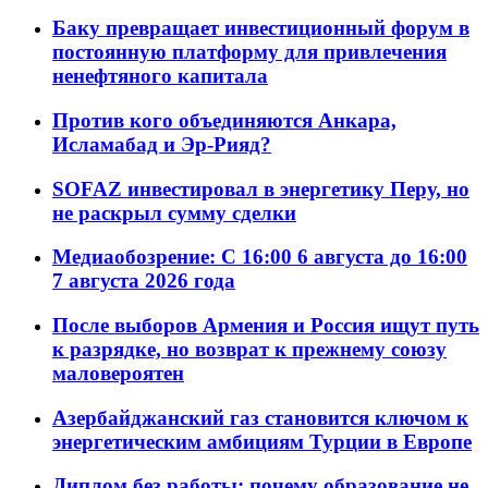
Баку превращает инвестиционный форум в
постоянную платформу для привлечения
ненефтяного капитала
Против кого объединяются Анкара,
Исламабад и Эр-Рияд?
SOFAZ инвестировал в энергетику Перу, но
не раскрыл сумму сделки
Медиаобозрение: С 16:00 6 августа до 16:00
7 августа 2026 года
После выборов Армения и Россия ищут путь
к разрядке, но возврат к прежнему союзу
маловероятен
Азербайджанский газ становится ключом к
энергетическим амбициям Турции в Европе
Диплом без работы: почему образование не