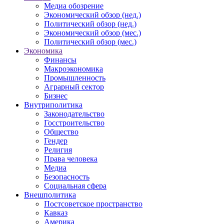
Медиа обозрение
Экономический обзор (нед.)
Политический обзор (нед.)
Экономический обзор (мес.)
Политический обзор (мес.)
Экономика
Финансы
Макроэкономика
Промышленность
Аграрный сектор
Бизнес
Внутриполитика
Законодательство
Госстроительство
Общество
Гендер
Религия
Права человека
Медиа
Безопасность
Социальная сфера
Внешполитика
Постсоветское пространство
Кавказ
Америка