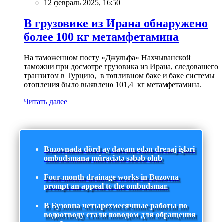
12 февраль 2025, 16:50
В грузовике из Ирана обнаружено
более 100 кг метамфетамина
На таможенном посту «Джульфа» Нахчыванской
таможни при досмотре грузовика из Ирана, следовашего
транзитом в Турцию, в топливном баке и баке системы
отопления было выявлено 101,4 кг метамфетамина.
Читать далее
Buzovnada dörd ay davam edən drenaj işləri
ombudsmana müraciətə səbəb olub
Four-month drainage works in Buzovna
prompt an appeal to the ombudsman
В Бузовна четырехмесячные работы по
водоотводу стали поводом для обращения