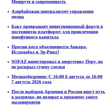
Мешруте и современность
Азербайджан централизует управление
медиа
Баку превращает инвестиционный форум в
постоянную платформу для привлечения
ненефтяного капитала
Против кого объединяются Анкара,
Исламабад и Эр-Рияд?
SOFAZ инвестировал в энергетику Перу, но
не раскрыл сумму сделки
Медиаобозрение: С 16:00 6 августа до 16:00
7 августа 2026 года
После выборов Армения и Россия ищут путь
к разрядке, но возврат к прежнему союзу
маловероятен