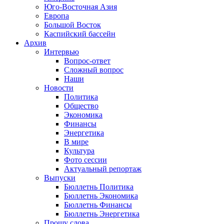
Юго-Восточная Азия
Европа
Большой Восток
Каспийский бассейн
Архив
Интервью
Вопрос-ответ
Сложный вопрос
Наши
Новости
Политика
Общество
Экономика
Финансы
Энергетика
В мире
Культура
Фото сессии
Актуальный репортаж
Выпуски
Бюллетнь Политика
Бюллетнь Экономика
Бюллетнь Финансы
Бюллетнь Энергетика
Прошу слова