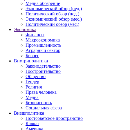
Медиа обозрение
Экономический обзор (нед.)
Политический обзор (нед.)
Экономический обзор (мес.)
Политический обзор (мес.)
Экономика
Финансы
Макроэкономика
Промышленность
Аграрный сектор
Бизнес
Внутриполитика
Законодательство
Госстроительство
Общество
Гендер
Религия
Права человека
Медиа
Безопасность
Социальная сфера
Внешполитика
Постсоветское пространство
Кавказ
Америка