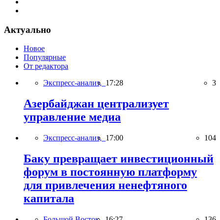
Актуально
Новое
Популярные
От редактора
Экспресс-анализ,
17:28
3
Азербайджан централизует
управление медиа
Экспресс-анализ,
17:00
104
Баку превращает инвестиционный
форум в постоянную платформу
для привлечения ненефтяного
капитала
Большой Восток,
16:27
136