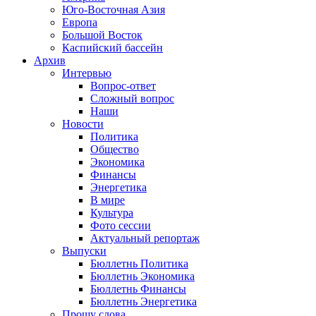
Юго-Восточная Азия
Европа
Большой Восток
Каспийский бассейн
Архив
Интервью
Вопрос-ответ
Сложный вопрос
Наши
Новости
Политика
Общество
Экономика
Финансы
Энергетика
В мире
Культура
Фото сессии
Актуальный репортаж
Выпуски
Бюллетнь Политика
Бюллетнь Экономика
Бюллетнь Финансы
Бюллетнь Энергетика
Прошу слова