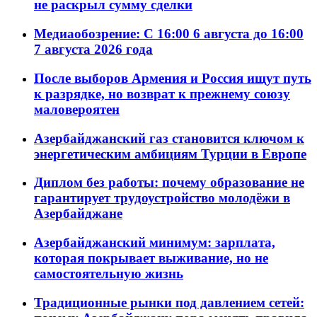
не раскрыл сумму сделки
Медиаобозрение: С 16:00 6 августа до 16:00
7 августа 2026 года
После выборов Армения и Россия ищут путь
к разрядке, но возврат к прежнему союзу
маловероятен
Азербайджанский газ становится ключом к
энергетическим амбициям Турции в Европе
Диплом без работы: почему образование не
гарантирует трудоустройство молодёжи в
Азербайджане
Азербайджанский минимум: зарплата,
которая покрывает выживание, но не
самостоятельную жизнь
Традиционные рынки под давлением сетей: