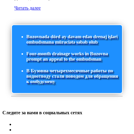
Читать далее
Buzovnada dörd ay davam edən drenaj işləri
ombudsmana müraciətə səbəb olub
Four-month drainage works in Buzovna
prompt an appeal to the ombudsman
В Бузовна четырехмесячные работы по
водоотводу стали поводом для обращения
к омбудсмену
Следите за нами в социальных сетях