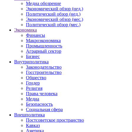
Медиа обозрение
Экономический обзор (нед.)
Политический обзор (нед.)
Экономический обзор (мес.)
Политический обзор (мес.)
Экономика
Финансы
Макроэкономика
Промышленность
Аграрный сектор
Бизнес
Внутриполитика
Законодательство
Госстроительство
Общество
Гендер
Религия
Права человека
Медиа
Безопасность
Социальная сфера
Внешполитика
Постсоветское пространство
Кавказ
Америка