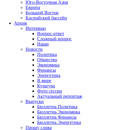
Юго-Восточная Азия
Европа
Большой Восток
Каспийский бассейн
Архив
Интервью
Вопрос-ответ
Сложный вопрос
Наши
Новости
Политика
Общество
Экономика
Финансы
Энергетика
В мире
Культура
Фото сессии
Актуальный репортаж
Выпуски
Бюллетнь Политика
Бюллетнь Экономика
Бюллетнь Финансы
Бюллетнь Энергетика
Прошу слова