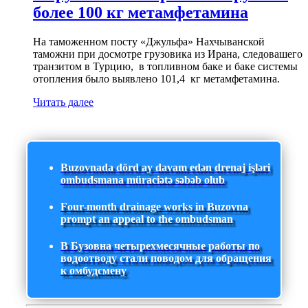
более 100 кг метамфетамина
На таможенном посту «Джульфа» Нахчыванской
таможни при досмотре грузовика из Ирана, следовашего
транзитом в Турцию, в топливном баке и баке системы
отопления было выявлено 101,4 кг метамфетамина.
Читать далее
Buzovnada dörd ay davam edən drenaj işləri
ombudsmana müraciətə səbəb olub
Four-month drainage works in Buzovna
prompt an appeal to the ombudsman
В Бузовна четырехмесячные работы по
водоотводу стали поводом для обращения
к омбудсмену