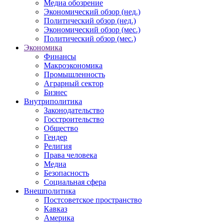
Медиа обозрение
Экономический обзор (нед.)
Политический обзор (нед.)
Экономический обзор (мес.)
Политический обзор (мес.)
Экономика
Финансы
Макроэкономика
Промышленность
Аграрный сектор
Бизнес
Внутриполитика
Законодательство
Госстроительство
Общество
Гендер
Религия
Права человека
Медиа
Безопасность
Социальная сфера
Внешполитика
Постсоветское пространство
Кавказ
Америка