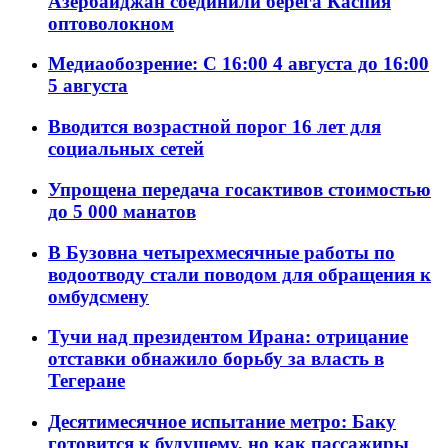
Азербайджан соединили берега Каспия
оптоволокном
Медиаобозрение: С 16:00 4 августа до 16:00
5 августа
Вводится возрастной порог 16 лет для
социальных сетей
Упрощена передача госактивов стоимостью
до 5 000 манатов
В Бузовна четырехмесячные работы по
водоотводу стали поводом для обращения к
омбудсмену
Тучи над президентом Ирана: отрицание
отставки обнажило борьбу за власть в
Тегеране
Десятимесячное испытание метро: Баку
готовится к будущему, но как пассажиры