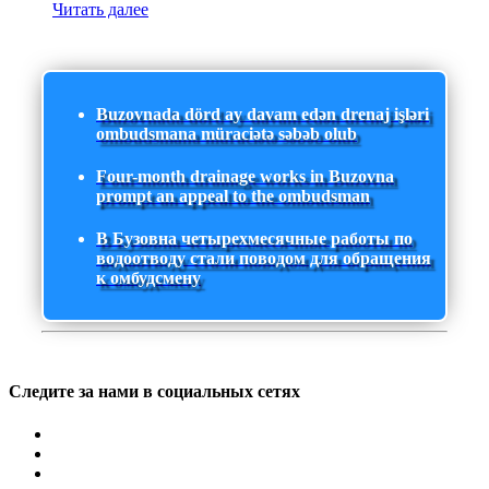
Читать далее
Buzovnada dörd ay davam edən drenaj işləri
ombudsmana müraciətə səbəb olub
Four-month drainage works in Buzovna
prompt an appeal to the ombudsman
В Бузовна четырехмесячные работы по
водоотводу стали поводом для обращения
к омбудсмену
Следите за нами в социальных сетях