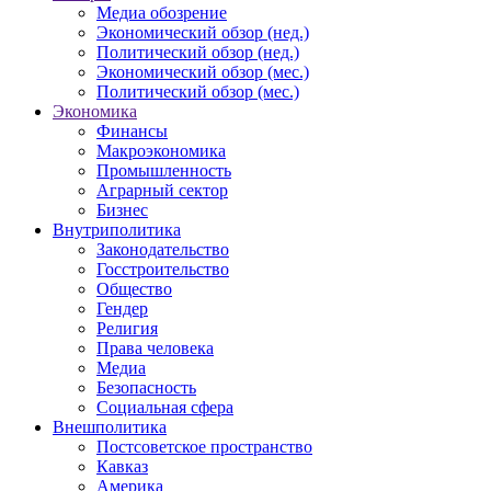
Медиа обозрение
Экономический обзор (нед.)
Политический обзор (нед.)
Экономический обзор (мес.)
Политический обзор (мес.)
Экономика
Финансы
Макроэкономика
Промышленность
Аграрный сектор
Бизнес
Внутриполитика
Законодательство
Госстроительство
Общество
Гендер
Религия
Права человека
Медиа
Безопасность
Социальная сфера
Внешполитика
Постсоветское пространство
Кавказ
Америка