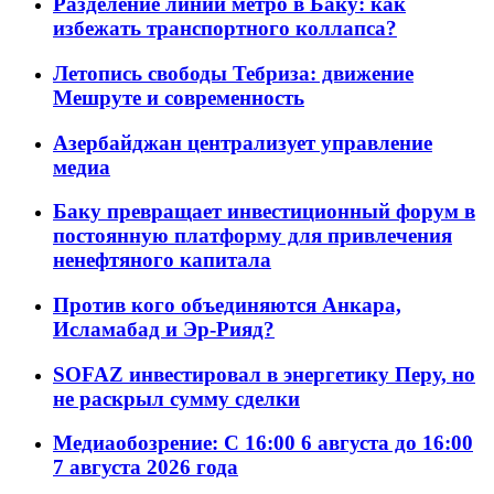
Разделение линий метро в Баку: как
избежать транспортного коллапса?
Летопись свободы Тебриза: движение
Мешруте и современность
Азербайджан централизует управление
медиа
Баку превращает инвестиционный форум в
постоянную платформу для привлечения
ненефтяного капитала
Против кого объединяются Анкара,
Исламабад и Эр-Рияд?
SOFAZ инвестировал в энергетику Перу, но
не раскрыл сумму сделки
Медиаобозрение: С 16:00 6 августа до 16:00
7 августа 2026 года