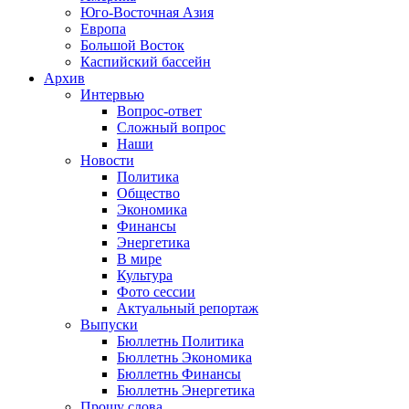
Юго-Восточная Азия
Европа
Большой Восток
Каспийский бассейн
Архив
Интервью
Вопрос-ответ
Сложный вопрос
Наши
Новости
Политика
Общество
Экономика
Финансы
Энергетика
В мире
Культура
Фото сессии
Актуальный репортаж
Выпуски
Бюллетнь Политика
Бюллетнь Экономика
Бюллетнь Финансы
Бюллетнь Энергетика
Прошу слова