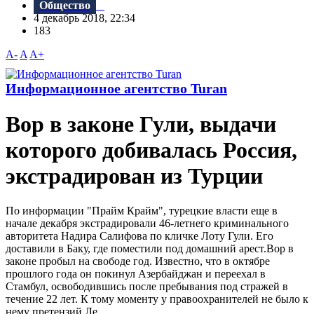
Общество
4 декабрь 2018, 22:34
183
A-
A
A+
Информационное агентство Turan
Вор в законе Гули, выдачи
которого добивалась Россия,
экстрадирован из Турции
По информации "Прайм Крайм", турецкие власти еще в
начале декабря экстрадировали 46-летнего криминального
авторитета Надира Салифова по кличке Лоту Гули. Его
доставили в Баку, где поместили под домашний арест.Bор в
законе пробыл на свободе год. Известно, что в октябре
прошлого года он покинул Азербайджан и переехал в
Стамбул, освободившись после пребывания под стражей в
течение 22 лет. К тому моменту у правоохранителей не было к
нему претензий.Ле...