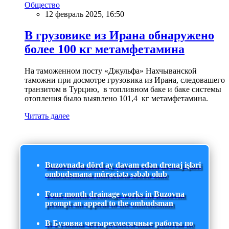
Общество
12 февраль 2025, 16:50
В грузовике из Ирана обнаружено
более 100 кг метамфетамина
На таможенном посту «Джульфа» Нахчыванской
таможни при досмотре грузовика из Ирана, следовашего
транзитом в Турцию, в топливном баке и баке системы
отопления было выявлено 101,4 кг метамфетамина.
Читать далее
Buzovnada dörd ay davam edən drenaj işləri
ombudsmana müraciətə səbəb olub
Four-month drainage works in Buzovna
prompt an appeal to the ombudsman
В Бузовна четырехмесячные работы по