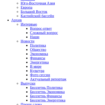
Юго-Восточная Азия
Европа
Большой Восток
Каспийский бассейн
Архив
Интервью
Вопрос-ответ
Сложный вопрос
Наши
Новости
Политика
Общество
Экономика
Финансы
Энергетика
В мире
Культура
Фото сессии
Актуальный репортаж
Выпуски
Бюллетнь Политика
Бюллетнь Экономика
Бюллетнь Финансы
Бюллетнь Энергетика
Прошу слова