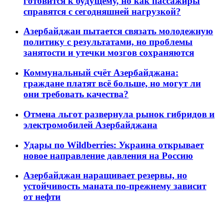
готовится к будущему, но как пассажиры
справятся с сегодняшней нагрузкой?
Азербайджан пытается связать молодежную
политику с результатами, но проблемы
занятости и утечки мозгов сохраняются
Коммунальный счёт Азербайджана:
граждане платят всё больше, но могут ли
они требовать качества?
Отмена льгот развернула рынок гибридов и
электромобилей Азербайджана
Удары по Wildberries: Украина открывает
новое направление давления на Россию
Азербайджан наращивает резервы, но
устойчивость маната по-прежнему зависит
от нефти