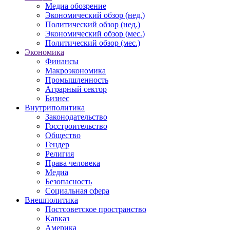
Медиа обозрение
Экономический обзор (нед.)
Политический обзор (нед.)
Экономический обзор (мес.)
Политический обзор (мес.)
Экономика
Финансы
Макроэкономика
Промышленность
Аграрный сектор
Бизнес
Внутриполитика
Законодательство
Госстроительство
Общество
Гендер
Религия
Права человека
Медиа
Безопасность
Социальная сфера
Внешполитика
Постсоветское пространство
Кавказ
Америка