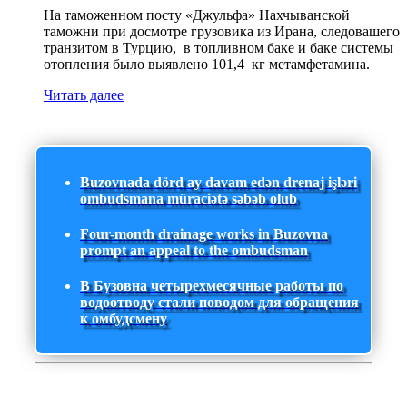
На таможенном посту «Джульфа» Нахчыванской
таможни при досмотре грузовика из Ирана, следовашего
транзитом в Турцию, в топливном баке и баке системы
отопления было выявлено 101,4 кг метамфетамина.
Читать далее
Buzovnada dörd ay davam edən drenaj işləri
ombudsmana müraciətə səbəb olub
Four-month drainage works in Buzovna
prompt an appeal to the ombudsman
В Бузовна четырехмесячные работы по
водоотводу стали поводом для обращения
к омбудсмену