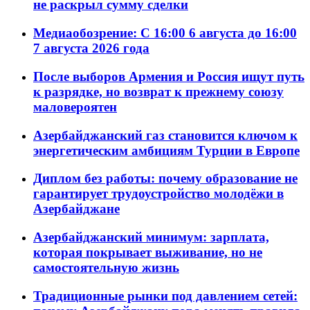
не раскрыл сумму сделки
Медиаобозрение: С 16:00 6 августа до 16:00
7 августа 2026 года
После выборов Армения и Россия ищут путь
к разрядке, но возврат к прежнему союзу
маловероятен
Азербайджанский газ становится ключом к
энергетическим амбициям Турции в Европе
Диплом без работы: почему образование не
гарантирует трудоустройство молодёжи в
Азербайджане
Азербайджанский минимум: зарплата,
которая покрывает выживание, но не
самостоятельную жизнь
Традиционные рынки под давлением сетей: