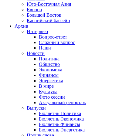
Юго-Восточная Азия
Европа
Большой Восток
Каспийский бассейн
Архив
Интервью
Вопрос-ответ
Сложный вопрос
Наши
Новости
Политика
Общество
Экономика
Финансы
Энергетика
В мире
Культура
Фото сессии
Актуальный репортаж
Выпуски
Бюллетнь Политика
Бюллетнь Экономика
Бюллетнь Финансы
Бюллетнь Энергетика
Прошу слова