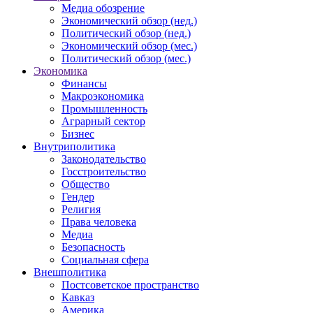
Медиа обозрение
Экономический обзор (нед.)
Политический обзор (нед.)
Экономический обзор (мес.)
Политический обзор (мес.)
Экономика
Финансы
Макроэкономика
Промышленность
Аграрный сектор
Бизнес
Внутриполитика
Законодательство
Госстроительство
Общество
Гендер
Религия
Права человека
Медиа
Безопасность
Социальная сфера
Внешполитика
Постсоветское пространство
Кавказ
Америка