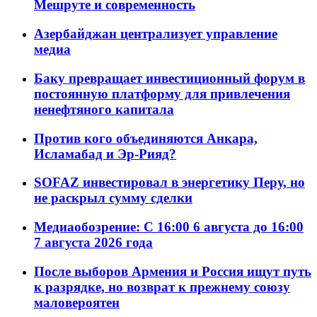
Мешруте и современность
Азербайджан централизует управление
медиа
Баку превращает инвестиционный форум в
постоянную платформу для привлечения
ненефтяного капитала
Против кого объединяются Анкара,
Исламабад и Эр-Рияд?
SOFAZ инвестировал в энергетику Перу, но
не раскрыл сумму сделки
Медиаобозрение: С 16:00 6 августа до 16:00
7 августа 2026 года
После выборов Армения и Россия ищут путь
к разрядке, но возврат к прежнему союзу
маловероятен