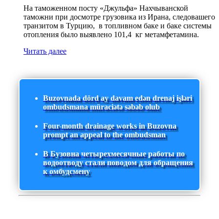
На таможенном посту «Джульфа» Нахчыванской
таможни при досмотре грузовика из Ирана, следовашего
транзитом в Турцию, в топливном баке и баке системы
отопления было выявлено 101,4 кг метамфетамина.
Читать далее
Buzovnada dörd ay davam edən drenaj işləri
ombudsmana müraciətə səbəb olub
Four-month drainage works in Buzovna
prompt an appeal to the ombudsman
В Бузовна четырехмесячные работы по
водоотводу стали поводом для обращения
к омбудсмену