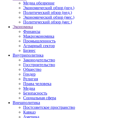
Медиа обозрение
Экономический обзор (нед.)
Политический обзор (нед.)
Экономический обзор (мес.)
Политический обзор (мес.)
Экономика
Финансы
Макроэкономика
Промышленность
Аграрный сектор
Бизнес
Внутриполитика
Законодательство
Госстроительство
Общество
Гендер
Религия
Права человека
Медиа
Безопасность
Социальная сфера
Внешполитика
Постсоветское пространство
Кавказ
Америка