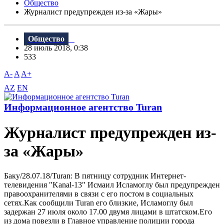
Общество
Журналист предупрежден из-за «Жары»
Общество
28 июль 2018, 0:38
533
A-
A
A+
AZ
EN
Информационное агентство Turan
Журналист предупрежден из-
за «Жары»
Баку/28.07.18/Turan: B пятницу сотрудник Интернет-
телевидения "Kanal-13" Исмаил Исламоглу был предупрежден
правоохранителями в связи с его постом в социальных
сетях.Как сообщили Turan его близкие, Исламоглу был
задержан 27 июля около 17.00 двумя лицами в штатском.Его
из дома повезли в Главное управление полиции города