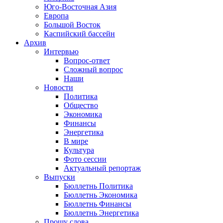
Юго-Восточная Азия
Европа
Большой Восток
Каспийский бассейн
Архив
Интервью
Вопрос-ответ
Сложный вопрос
Наши
Новости
Политика
Общество
Экономика
Финансы
Энергетика
В мире
Культура
Фото сессии
Актуальный репортаж
Выпуски
Бюллетнь Политика
Бюллетнь Экономика
Бюллетнь Финансы
Бюллетнь Энергетика
Прошу слова