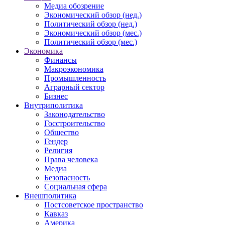
Медиа обозрение
Экономический обзор (нед.)
Политический обзор (нед.)
Экономический обзор (мес.)
Политический обзор (мес.)
Экономика
Финансы
Макроэкономика
Промышленность
Аграрный сектор
Бизнес
Внутриполитика
Законодательство
Госстроительство
Общество
Гендер
Религия
Права человека
Медиа
Безопасность
Социальная сфера
Внешполитика
Постсоветское пространство
Кавказ
Америка