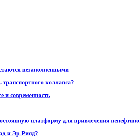
остаются незаполненными
ь транспортного коллапса?
е и современность
а
остоянную платформу для привлечения ненефтяно
ад и Эр-Рияд?