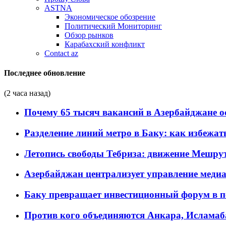
ASTNA
Экономическое обозрение
Политический Мониторинг
Обзор рынков
Карабахский конфликт
Contact az
Последнее обновление
(2 часа назад)
Почему 65 тысяч вакансий в Азербайджане 
Разделение линий метро в Баку: как избежат
Летопись свободы Тебриза: движение Мешрут
Азербайджан централизует управление меди
Баку превращает инвестиционный форум в п
Против кого объединяются Анкара, Исламаб