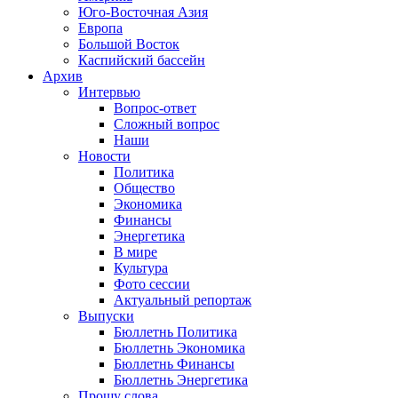
Юго-Восточная Азия
Европа
Большой Восток
Каспийский бассейн
Архив
Интервью
Вопрос-ответ
Сложный вопрос
Наши
Новости
Политика
Общество
Экономика
Финансы
Энергетика
В мире
Культура
Фото сессии
Актуальный репортаж
Выпуски
Бюллетнь Политика
Бюллетнь Экономика
Бюллетнь Финансы
Бюллетнь Энергетика
Прошу слова