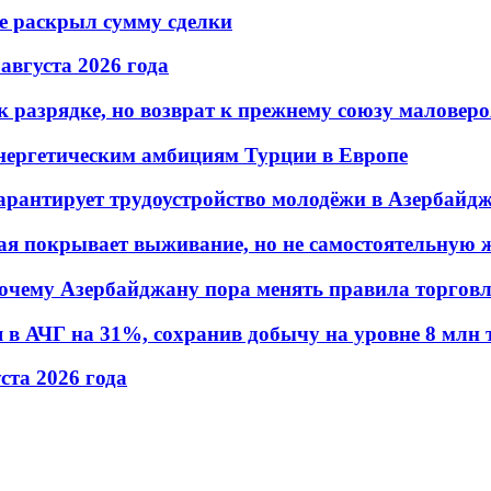
не раскрыл сумму сделки
 августа 2026 года
 разрядке, но возврат к прежнему союзу маловеро
энергетическим амбициям Турции в Европе
гарантирует трудоустройство молодёжи в Азербайд
ая покрывает выживание, но не самостоятельную 
почему Азербайджану пора менять правила торгов
в АЧГ на 31%, сохранив добычу на уровне 8 млн 
уста 2026 года