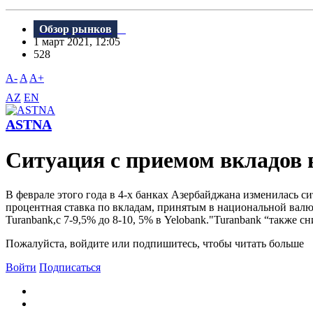
Обзор рынков
1 март 2021, 12:05
528
A-
A
A+
AZ
EN
ASTNA
Ситуация с приемом вкладов 
B феврале этого года в 4-х банках Азербайджана изменилась с
процентная ставка по вкладам, принятым в национальной валют
Turanbank,с 7-9,5% до 8-10, 5% в Yelobank."Turanbank “также с
Пожалуйста, войдите или подпишитесь, чтобы читать больше
Войти
Подписаться