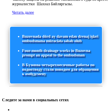
журналистки Шахназ Бяйляргызы.
Читать далее
Buzovnada dörd ay davam edən drenaj işləri
ombudsmana müraciətə səbəb olub
Four-month drainage works in Buzovna
prompt an appeal to the ombudsman
В Бузовна четырехмесячные работы по
водоотводу стали поводом для обращения
к омбудсмену
Следите за нами в социальных сетях