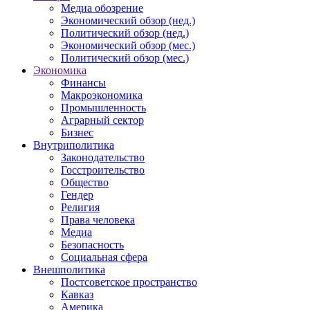
Медиа обозрение
Экономический обзор (нед.)
Политический обзор (нед.)
Экономический обзор (мес.)
Политический обзор (мес.)
Экономика
Финансы
Макроэкономика
Промышленность
Аграрный сектор
Бизнес
Внутриполитика
Законодательство
Госстроительство
Общество
Гендер
Религия
Права человека
Медиа
Безопасность
Социальная сфера
Внешполитика
Постсоветское пространство
Кавказ
Америка