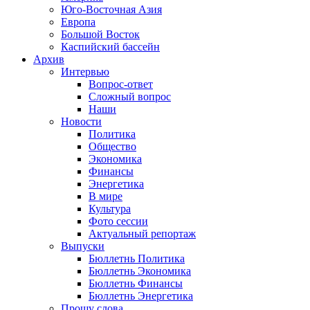
Юго-Восточная Азия
Европа
Большой Восток
Каспийский бассейн
Архив
Интервью
Вопрос-ответ
Сложный вопрос
Наши
Новости
Политика
Общество
Экономика
Финансы
Энергетика
В мире
Культура
Фото сессии
Актуальный репортаж
Выпуски
Бюллетнь Политика
Бюллетнь Экономика
Бюллетнь Финансы
Бюллетнь Энергетика
Прошу слова