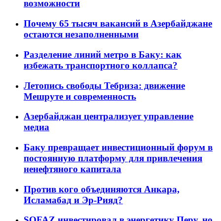
возможности
Почему 65 тысяч вакансий в Азербайджане
остаются незаполненными
Разделение линий метро в Баку: как
избежать транспортного коллапса?
Летопись свободы Тебриза: движение
Мешруте и современность
Азербайджан централизует управление
медиа
Баку превращает инвестиционный форум в
постоянную платформу для привлечения
ненефтяного капитала
Против кого объединяются Анкара,
Исламабад и Эр-Рияд?
SOFAZ инвестировал в энергетику Перу, но