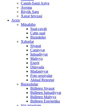
Cənub-Şərqi Asiya
Avropa
Böyük Şərq
Xəzər hövzəsi
Arxiv
Müsahibə
Sual-cavab
Çətin sual
Bizimkiler
Xəbərlər
Siyasət
Cəmiyyət
İqtisadiyyat
Maliyyə
Enerji
Dünyada
Mədəniyyət
Foto sessiyalar
Aktual Reportaj
Buraxılışlar
Bülleten Siyasət
Bülleten İqtisadiyyat
Bülleten Maliyyə
Bülleten Energetika
Söz istəyirəm