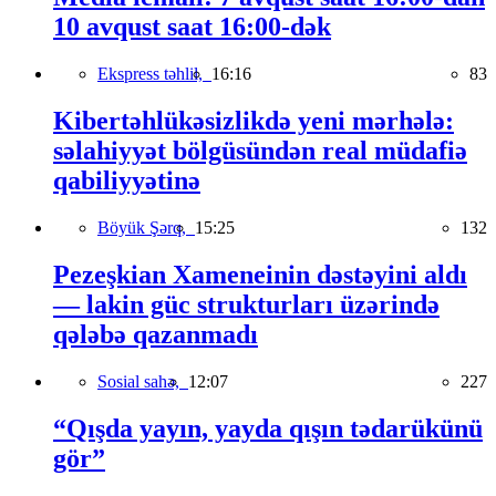
10 avqust saat 16:00-dək
Ekspress təhlil,
16:16
83
Kibertəhlükəsizlikdə yeni mərhələ:
səlahiyyət bölgüsündən real müdafiə
qabiliyyətinə
Böyük Şərq,
15:25
132
Pezeşkian Xameneinin dəstəyini aldı
— lakin güc strukturları üzərində
qələbə qazanmadı
Sosial sahə,
12:07
227
“Qışda yayın, yayda qışın tədarükünü
gör”