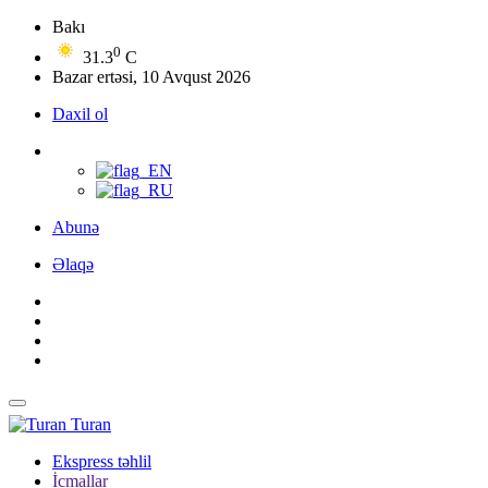
Bakı
0
31.3
C
Bazar ertəsi, 10 Avqust 2026
Daxil ol
Abunə
Əlaqə
Turan
Ekspress təhlil
İcmallar