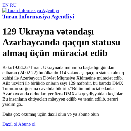
EN
RU
Turan İnformasiya Agentliyi
129 Ukrayna vətəndaşı
Azərbaycanda qaçqın statusu
almaq üçün müraciət edib
Bakı/19.04.22/Turan: Ukraynada müharibə başladığı gündən
etibarən (24.02.22) bu ölkənin 114 vətəndaşı qaçqın statusu almaq
xahişi ilə Azərbaycan Dövlət Miqrasiya Xidmətinə müraciət edib.
Ailə üzvləri ilə birlikdə onların sayı 129 nəfərdir, bu barədə DMX
Turan-ın sorğusuna cavabda bildirib."Bütün müraciət edənlər
Azərbaycanda olduqları yer üzrə DMX-də qeydiyyatdan keçiblər.
Bu insanların ehtiyacları müəyyən edilib və təmin edilib, zəruri
yardım gö...
Daha çox oxumaq üçün daxil olun və ya abunə olun
Daxil ol
Abunə ol