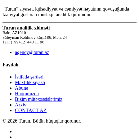
“Turan” siyasət, iqtisadiyyat və cəmiyyət həyatının qovuşuğunda
fəaliyyət göstərən müstəqil analitik qurumdur.
Turan analitik xidməti
Bakı, AZ1010
Süleyman Rəhimov küç.,186, Mən. 24
Tel.: (+99412) 440 11 96
agency@turan.az
Faydalı
İstifadə şərtləri
Məxfilik siyasti
Abunə
Haqqımızda
Bizim mütəxəssislərimiz
Arxiv
CONTACT AZ
© 2026 Turan. Bütün hüquqlar qorunur.