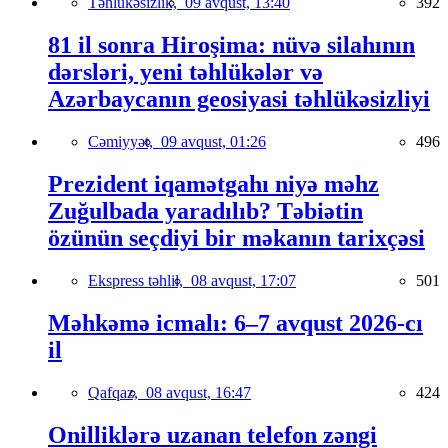
Təhlükəsizlik,
09 avqust, 13:40
392
81 il sonra Hiroşima: nüvə silahının
dərsləri, yeni təhlükələr və
Azərbaycanın geosiyasi təhlükəsizliyi
Cəmiyyət,
09 avqust, 01:26
496
Prezident iqamətgahı niyə məhz
Zuğulbada yaradılıb? Təbiətin
özünün seçdiyi bir məkanın tarixçəsi
Ekspress təhlil,
08 avqust, 17:07
501
Məhkəmə icmalı: 6–7 avqust 2026-cı
il
Qafqaz,
08 avqust, 16:47
424
Onilliklərə uzanan telefon zəngi