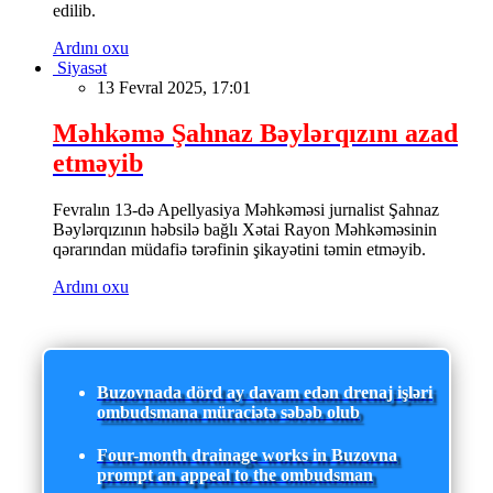
edilib.
Ardını oxu
Siyasət
13 Fevral 2025, 17:01
Məhkəmə Şahnaz Bəylərqızını azad
etməyib
Fevralın 13-də Apellyasiya Məhkəməsi jurnalist Şahnaz
Bəylərqızının həbsilə bağlı Xətai Rayon Məhkəməsinin
qərarından müdafiə tərəfinin şikayətini təmin etməyib.
Ardını oxu
Buzovnada dörd ay davam edən drenaj işləri
ombudsmana müraciətə səbəb olub
Four-month drainage works in Buzovna
prompt an appeal to the ombudsman