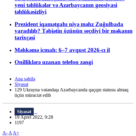
yeni təhlükələr və Azərbaycanın geosiyasi
təhlükəsizliyi
Prezident iqamətgahı niyə məhz Zuğulbada
yaradılıb? Təbiətin özünün seçdiyi bir məkanın
tarixçəsi
Məhkəmə icmalı: 6–7 avqust 2026-cı il
Onilliklərə uzanan telefon zəngi
Ana səhifə
Siyasət
129 Ukrayna vətəndaşı Azərbaycanda qaçqın statusu almaq
üçün müraciət edib
Siyasət
19 Aprel 2022, 9:28
1197
A-
A
A+