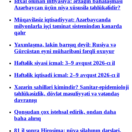
İdxal olunan inflyasiya: ərzağın bahalaşması
Azərbaycan üçün niyə xüsusilə təhlükəlidir?
Müqaviləsiz iqtisadiyyat: Azərbaycanda
milyonlarla işçi təminat sistemindən kənarda
qalır
Yaxınlaşma, lakin barışıq deyil: Rusiya və
Gürcüstan eyni müharibəni fərqli oxuyur
Həftəlik siyasi icmal: 3–9 avqust 2026-cı il
Həftəlik iqtisadi icmal: 2–9 avqust 2026-cı il
Xəzərin sahilləri kimindir? Sanitar-epidemioloji
təhlükəsizlik, dövlət məsuliyyəti və vətəndaş
davranışı
Qonşudan çox istehsal edirik, ondan daha
baha alırıq
81 il sonra Hiroşima: nüvə silahının dərsləri,