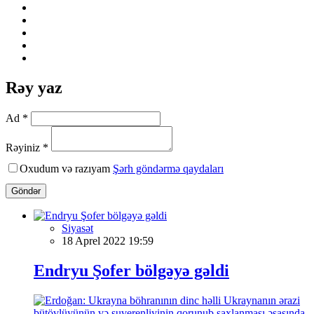
Rəy yaz
Ad *
Rəyiniz *
Oxudum və razıyam
Şərh göndərmə qaydaları
Göndər
Siyasət
18 Aprel 2022 19:59
Endryu Şofer bölgəyə gəldi