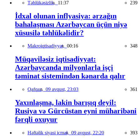
Təhlükəsizlik,
11:37
239
İdxal olunan inflyasiya: ərzağın
bahalaşması Azərbaycan üçün niyə
xüsusilə təhlükəlidir?
Makroiqtisadiyyat,
00:16
348
Müqaviləsiz iqtisadiyyat:
Azərbaycanda milyonlarla işçi
təminat sistemindən kənarda qalır
Qafqaz,
09 avqust, 23:03
361
Yaxınlaşma, lakin barışıq deyil:
Rusiya və Gürcüstan eyni müharibəni
fərqli oxuyur
Həftəlik siyasi icmal,
09 avqust, 22:20
393