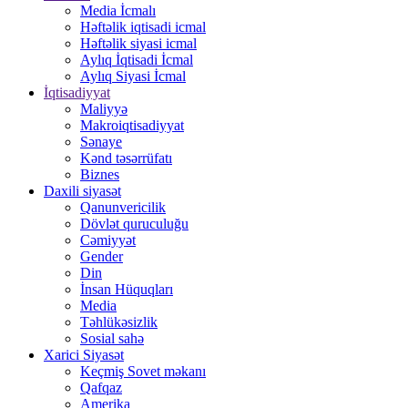
Media İcmalı
Həftəlik iqtisadi icmal
Həftəlik siyasi icmal
Aylıq İqtisadi İcmal
Aylıq Siyasi İcmal
İqtisadiyyat
Maliyyə
Makroiqtisadiyyat
Sənaye
Kənd təsərrüfatı
Biznes
Daxili siyasət
Qanunvericilik
Dövlət quruculuğu
Cəmiyyət
Gender
Din
İnsan Hüquqları
Media
Təhlükəsizlik
Sosial sahə
Xarici Siyasət
Keçmiş Sovet məkanı
Qafqaz
Amerika