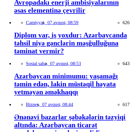
Avropadakı enerji ambisiyalarının
əsas elementinə çevrilir
Cəmiyyət,
07 avqust, 08:59
626
Diplom var, iş yoxdur: Azərbaycanda
təhsil niyə gənclərin məşğulluğuna
təminat vermir?
Sosial sahə,
07 avqust, 08:53
643
Azərbaycan minimumu: yaşamağı
təmin edən, lakin müstəqil həyata
yetməyən əməkhaqqı
Biznes,
07 avqust, 08:44
617
Ənənəvi bazarlar şəbəkələrin təzyiqi
altında: Azərbaycan ticarət