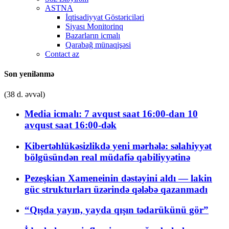
ASTNA
İqtisadiyyat Göstəriciləri
Siyası Monitorinq
Bazarların icmalı
Qarabağ münaqişəsi
Contact az
Son yenilənmə
(38 d. əvvəl)
Media icmalı: 7 avqust saat 16:00-dan 10
avqust saat 16:00-dək
Kibertəhlükəsizlikdə yeni mərhələ: səlahiyyət
bölgüsündən real müdafiə qabiliyyətinə
Pezeşkian Xameneinin dəstəyini aldı — lakin
güc strukturları üzərində qələbə qazanmadı
“Qışda yayın, yayda qışın tədarükünü gör”