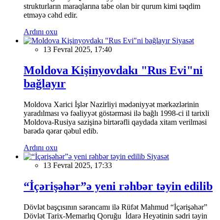
strukturların maraqlarına tabe olan bir qurum kimi təqdim
etməyə cəhd edir.
Ardını oxu
Siyasət
13 Fevral 2025, 17:40
Moldova Kişinyovdakı "Rus Evi"ni
bağlayır
Moldova Xarici İşlər Nazirliyi mədəniyyət mərkəzlərinin
yaradılması və fəaliyyət göstərməsi ilə bağlı 1998-ci il tarixli
Moldova-Rusiya sazişinə birtərəfli qaydada xitam verilməsi
barədə qərar qəbul edib.
Ardını oxu
Siyasət
13 Fevral 2025, 17:33
“İçərişəhər”ə yeni rəhbər təyin edilib
Dövlət başçısının sərəncamı ilə Rüfət Mahmud “İçərişəhər”
Dövlət Tarix-Memarlıq Qoruğu İdarə Heyətinin sədri təyin