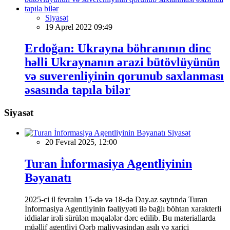
Siyasət
19 Aprel 2022 09:49
Erdoğan: Ukrayna böhranının dinc
həlli Ukraynanın ərazi bütövlüyünün
və suverenliyinin qorunub saxlanması
əsasında tapıla bilər
Siyasət
Siyasət
20 Fevral 2025, 12:00
Turan İnformasiya Agentliyinin
Bəyanatı
2025-ci il fevralın 15-də və 18-də Day.az saytında Turan
İnformasiya Agentliyinin fəaliyyəti ilə bağlı böhtan xarakterli
iddialar irəli sürülən məqalələr dərc edilib. Bu materiallarda
müəllif agentliyi Qərb maliyyəsindən asılı və xarici