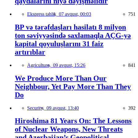
qaydalarını niyə dəyişməlidir
Ekspress təhlil,
07 avqust, 00:03
751
BP və tərəfdaşları hasilatı 8 milyon
ton səviyyəsində saxlamaqla AÇG-yə
kapital qoyuluşlarını 31 faiz
artırıblar
Agriculture,
09 avqust, 15:26
841
We Produce More Than Our
Neighbour, Yet Pay More Than They
Do
Security,
09 avqust, 13:40
392
Hiroshima 81 Years On: The Lessons
of Nuclear Weapons, New Threats
and Azerbaijan’s Geopolitical