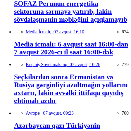
SOFAZ Perunun energetika
sektoruna sərmayə yatırıb, lakin
sövdələşmənin məbləğini açıqlamayıb
Media İcmalı,
07 avqust, 16:10
674
Media icmalı: 6 avqust saat 16:00-dan
7 avqust 2026-cı il saat 16:00-dək
Keçmiş Sovet məkanı,
07 avqust, 10:26
779
Seçkilərdən sonra Ermənistan və
Rusiya gərginliyi azaltmağın yollarını
axtarır, lakin əvvəlki ittifaqa qayıdış
ehtimalı azdır
Avropa,
07 avqust, 09:23
700
Azərbaycan qazı Türkiyənin