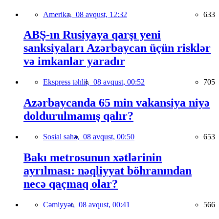
Amerika,
08 avqust, 12:32
633
ABŞ-ın Rusiyaya qarşı yeni
sanksiyaları Azərbaycan üçün risklər
və imkanlar yaradır
Ekspress təhlil,
08 avqust, 00:52
705
Azərbaycanda 65 min vakansiya niyə
doldurulmamış qalır?
Sosial sahə,
08 avqust, 00:50
653
Bakı metrosunun xətlərinin
ayrılması: nəqliyyat böhranından
necə qaçmaq olar?
Cəmiyyət,
08 avqust, 00:41
566