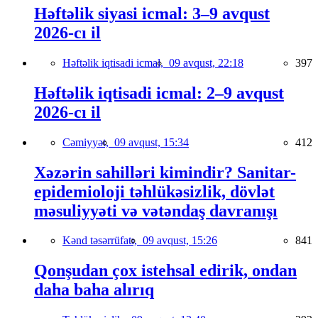
Həftəlik siyasi icmal: 3–9 avqust
2026-cı il
Həftəlik iqtisadi icmal,
09 avqust, 22:18
397
Həftəlik iqtisadi icmal: 2–9 avqust
2026-cı il
Cəmiyyət,
09 avqust, 15:34
412
Xəzərin sahilləri kimindir? Sanitar-
epidemioloji təhlükəsizlik, dövlət
məsuliyyəti və vətəndaş davranışı
Kənd təsərrüfatı,
09 avqust, 15:26
841
Qonşudan çox istehsal edirik, ondan
daha baha alırıq