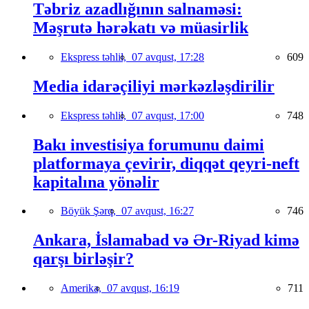
Təbriz azadlığının salnaməsi:
Məşrutə hərəkatı və müasirlik
Ekspress təhlil,
07 avqust, 17:28
609
Media idarəçiliyi mərkəzləşdirilir
Ekspress təhlil,
07 avqust, 17:00
748
Bakı investisiya forumunu daimi
platformaya çevirir, diqqət qeyri-neft
kapitalına yönəlir
Böyük Şərq,
07 avqust, 16:27
746
Ankara, İslamabad və Ər-Riyad kimə
qarşı birləşir?
Amerika,
07 avqust, 16:19
711