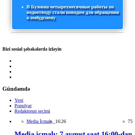
В Бузовна четырехмесячные работы по
водоотводу стали поводом для обращения
к омбудсмену
Bizi sosial şəbəkələrdə izləyin
Gündəmdə
Yeni
Populyar
Redaktorun seçimi
Media İcmalı,
16:26
75
Media icmalı: 7 avqust saat 16:00-dan