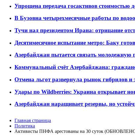
Упрощена передача госактивов стоимостью д
В Бузовна четырехмесячные работы по водоо
Тучи над президентом Ирана: отрицание отст
Десятимесячное испытание метро: Баку готов
Азербайджан пытается связать молодежную п
Коммунальный счёт Азербайджана: граждане 
Отмена льгот развернула рынок гибридов и
Удары по Wildberries: Украина открывает но
Азербайджан наращивает резервы, но устойч
Главная страница
Политика
Активисты ПНФА арестованы на 30 суток (ОБНОВЛЕН