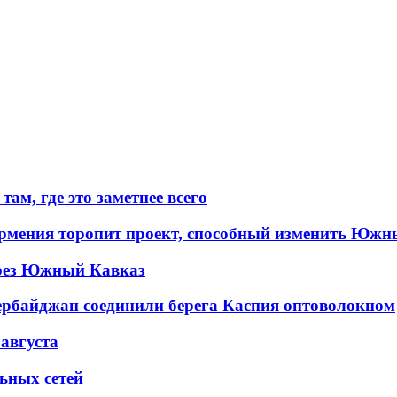
ам, где это заметнее всего
рмения торопит проект, способный изменить Южн
рез Южный Кавказ
ербайджан соединили берега Каспия оптоволокном
 августа
льных сетей