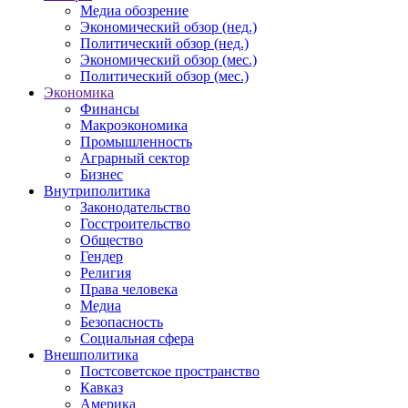
Медиа обозрение
Экономический обзор (нед.)
Политический обзор (нед.)
Экономический обзор (мес.)
Политический обзор (мес.)
Экономика
Финансы
Макроэкономика
Промышленность
Аграрный сектор
Бизнес
Внутриполитика
Законодательство
Госстроительство
Общество
Гендер
Религия
Права человека
Медиа
Безопасность
Социальная сфера
Внешполитика
Постсоветское пространство
Кавказ
Америка