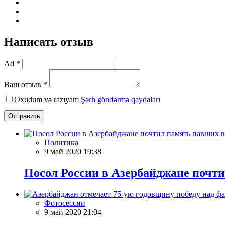
Написать отзыв
Ad *
Ваш отзыв *
Oxudum və razıyam
Şərh göndərmə qaydaları
Отправить
Политика
9 май 2020 19:38
Посол России в Азербайджане почти
Фотосессии
9 май 2020 21:04