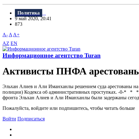
Политика
9 май 2020, 20:41
873
A-
A
A+
AZ
EN
Информационное агентство Turan
Активисты ПНФА арестованы
Эльхан Алиев и Али Иманханлы решением суда арестованы на 3
полиции) Кодекса об административных проступках. -0-* * *2
фронта Эльхан Алиев и Али Иманханлы были задержаны сегод
Пожалуйста, войдите или подпишитесь, чтобы читать больше
Войти
Подписаться