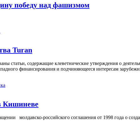
щину победу над фашизмом
а
тва Turan
кованы статьи, содержащие клеветнические утверждения о деятел
 западного финансирования и подчиняющееся интересам зарубежн
ка
в Кишиневе
ении молдавско-российского соглашения от 1998 года о созд