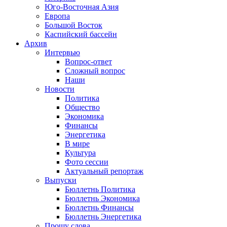
Юго-Восточная Азия
Европа
Большой Восток
Каспийский бассейн
Архив
Интервью
Вопрос-ответ
Сложный вопрос
Наши
Новости
Политика
Общество
Экономика
Финансы
Энергетика
В мире
Культура
Фото сессии
Актуальный репортаж
Выпуски
Бюллетнь Политика
Бюллетнь Экономика
Бюллетнь Финансы
Бюллетнь Энергетика
Прошу слова