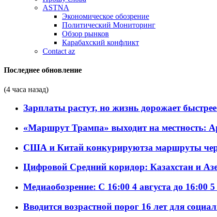
ASTNA
Экономическое обозрение
Политический Мониторинг
Обзор рынков
Карабахский конфликт
Contact az
Последнее обновление
(4 часа назад)
Зарплаты растут, но жизнь дорожает быстрее т
«Маршрут Трампа» выходит на местность: А
США и Китай конкурируютза маршруты че
Цифровой Средний коридор: Казахстан и Аз
Медиаобозрение: С 16:00 4 августа до 16:00 5
Вводится возрастной порог 16 лет для социа