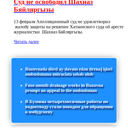
Суд не освободил Шахназ
Бяйляргызы
13 февраля Апелляционный суд не удовлетворил
жалобу защиты на решение Хатаинского суда об аресте
журналистки Шахназ Бяйляргызы.
Читать далее
Buzovnada dörd ay davam edən drenaj işləri
ombudsmana müraciətə səbəb olub
Four-month drainage works in Buzovna
prompt an appeal to the ombudsman
В Бузовна четырехмесячные работы по
водоотводу стали поводом для обращения
к омбудсмену