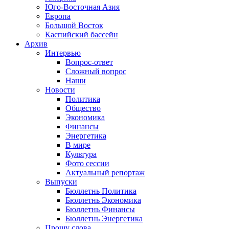
Юго-Восточная Азия
Европа
Большой Восток
Каспийский бассейн
Архив
Интервью
Вопрос-ответ
Сложный вопрос
Наши
Новости
Политика
Общество
Экономика
Финансы
Энергетика
В мире
Культура
Фото сессии
Актуальный репортаж
Выпуски
Бюллетнь Политика
Бюллетнь Экономика
Бюллетнь Финансы
Бюллетнь Энергетика
Прошу слова