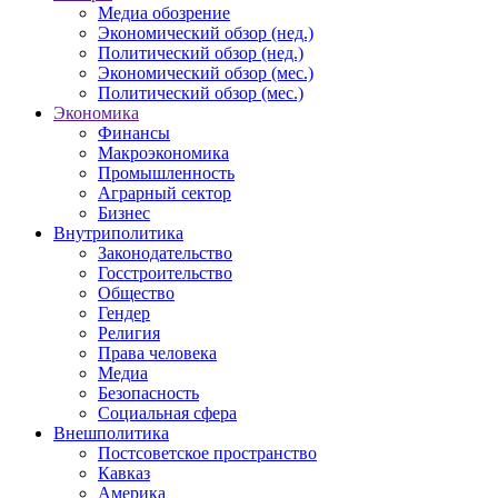
Медиа обозрение
Экономический обзор (нед.)
Политический обзор (нед.)
Экономический обзор (мес.)
Политический обзор (мес.)
Экономика
Финансы
Макроэкономика
Промышленность
Аграрный сектор
Бизнес
Внутриполитика
Законодательство
Госстроительство
Общество
Гендер
Религия
Права человека
Медиа
Безопасность
Социальная сфера
Внешполитика
Постсоветское пространство
Кавказ
Америка