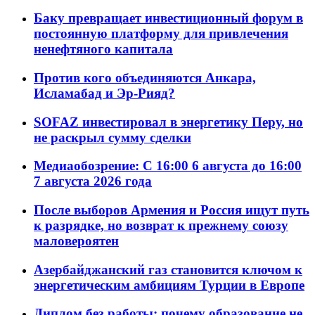
Баку превращает инвестиционный форум в
постоянную платформу для привлечения
ненефтяного капитала
Против кого объединяются Анкара,
Исламабад и Эр-Рияд?
SOFAZ инвестировал в энергетику Перу, но
не раскрыл сумму сделки
Медиаобозрение: С 16:00 6 августа до 16:00
7 августа 2026 года
После выборов Армения и Россия ищут путь
к разрядке, но возврат к прежнему союзу
маловероятен
Азербайджанский газ становится ключом к
энергетическим амбициям Турции в Европе
Диплом без работы: почему образование не