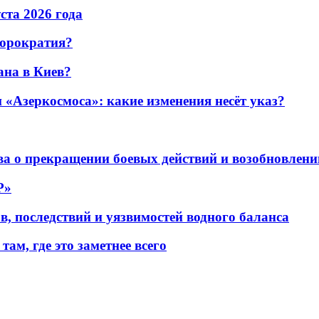
уста 2026 года
бюрократия?
ана в Киев?
«Азеркосмоса»: какие изменения несёт указ?
а о прекращении боевых действий и возобновлени
P»
в, последствий и уязвимостей водного баланса
ам, где это заметнее всего