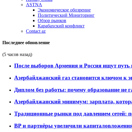
ASTNA
Экономическое обозрение
Политический Мониторинг
Обзор рынков
Карабахский конфликт
Contact az
Последнее обновление
(5 часов назад)
После выборов Армения и Россия ищут путь к
Азербайджанский газ становится ключом к 
Диплом без работы: почему образование не 
Азербайджанский минимум: зарплата, котор
Традиционные рынки под давлением сетей: 
BP и партнёры увеличили капиталовложения 