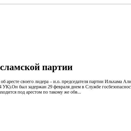
Исламской партии
об аресте своего лидера – и.о. председателя партии Ильхама Ал
74 УК).Он был задержан 29 февраля днем в Службе госбезопасност
одится под арестом по такому же обв...