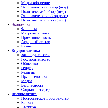
Медиа обозрение
Экономический обзор (нед.)
Политический обзор (нед.)
Экономический обзор (мес.)
Политический обзор (мес.)
Экономика
Финансы
Макроэкономика
Промышленность
Аграрный сектор
Бизнес
Внутриполитика
Законодательство
Госстроительство
Общество
Гендер
Религия
Права человека
Медиа
Безопасность
Социальная сфера
Внешполитика
Постсоветское пространство
Кавказ
Америка