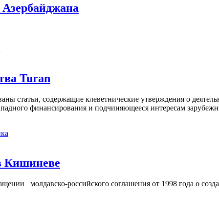
х Азербайджана
а
тва Turan
кованы статьи, содержащие клеветнические утверждения о деятел
 западного финансирования и подчиняющееся интересам зарубежн
ка
в Кишиневе
ении молдавско-российского соглашения от 1998 года о созд