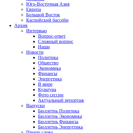
Юго-Восточная Азия
Европа
Большой Восток
Каспийский бассейн
Архив
Интервью
Вопрос-ответ
Сложный вопрос
Наши
Новости
Политика
Общество
Экономика
Финансы
Энергетика
В мире
Культура
Фото сессии
Актуальный репортаж
Выпуски
Бюллетнь Политика
Бюллетнь Экономика
Бюллетнь Финансы
Бюллетнь Энергетика
Прошу слова