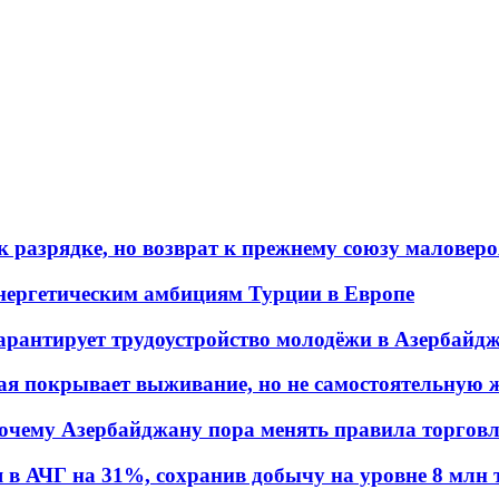
 разрядке, но возврат к прежнему союзу маловеро
энергетическим амбициям Турции в Европе
гарантирует трудоустройство молодёжи в Азербайд
ая покрывает выживание, но не самостоятельную 
почему Азербайджану пора менять правила торгов
в АЧГ на 31%, сохранив добычу на уровне 8 млн 