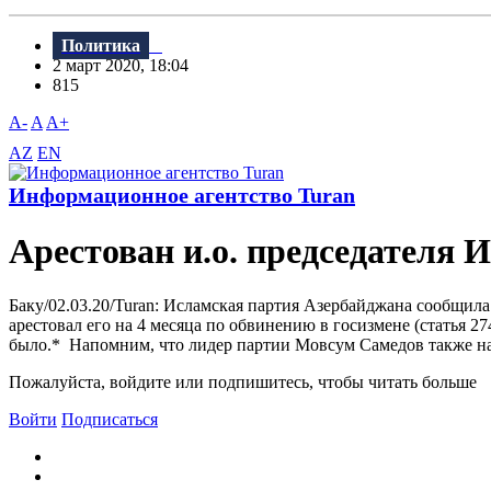
Политика
2 март 2020, 18:04
815
A-
A
A+
AZ
EN
Информационное агентство Turan
Арестован и.о. председателя 
Баку/02.03.20/Turan: Исламская партия Азербайджана сообщила 
арестовал его на 4 месяца по обвинению в госизмене (статья 2
было.* Напомним, что лидер партии Мовсум Самедов также нах
Пожалуйста, войдите или подпишитесь, чтобы читать больше
Войти
Подписаться