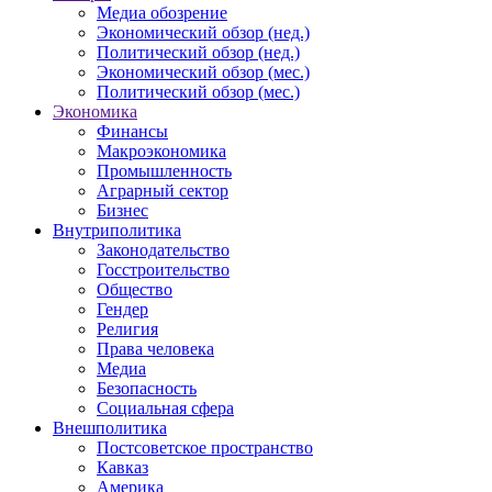
Медиа обозрение
Экономический обзор (нед.)
Политический обзор (нед.)
Экономический обзор (мес.)
Политический обзор (мес.)
Экономика
Финансы
Макроэкономика
Промышленность
Аграрный сектор
Бизнес
Внутриполитика
Законодательство
Госстроительство
Общество
Гендер
Религия
Права человека
Медиа
Безопасность
Социальная сфера
Внешполитика
Постсоветское пространство
Кавказ
Америка