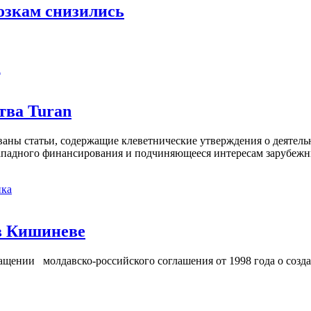
озкам снизились
а
тва Turan
кованы статьи, содержащие клеветнические утверждения о деятел
 западного финансирования и подчиняющееся интересам зарубежн
ка
в Кишиневе
ении молдавско-российского соглашения от 1998 года о созд