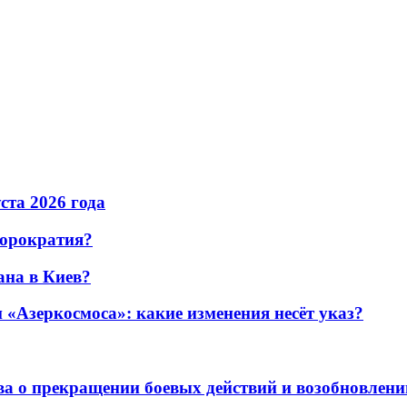
уста 2026 года
бюрократия?
ана в Киев?
«Азеркосмоса»: какие изменения несёт указ?
а о прекращении боевых действий и возобновлени