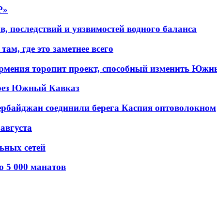
P»
в, последствий и уязвимостей водного баланса
ам, где это заметнее всего
рмения торопит проект, способный изменить Южн
рез Южный Кавказ
ербайджан соединили берега Каспия оптоволокном
 августа
льных сетей
о 5 000 манатов