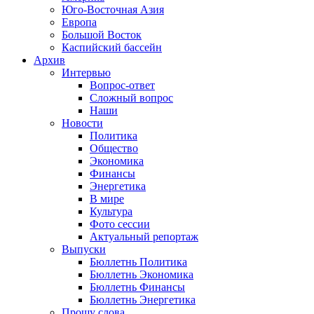
Юго-Восточная Азия
Европа
Большой Восток
Каспийский бассейн
Архив
Интервью
Вопрос-ответ
Сложный вопрос
Наши
Новости
Политика
Общество
Экономика
Финансы
Энергетика
В мире
Культура
Фото сессии
Актуальный репортаж
Выпуски
Бюллетнь Политика
Бюллетнь Экономика
Бюллетнь Финансы
Бюллетнь Энергетика
Прошу слова