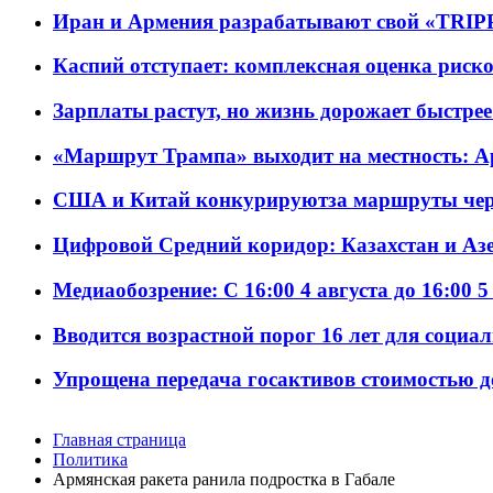
Иран и Армения разрабатывают свой «TRIP
Каспий отступает: комплексная оценка риско
Зарплаты растут, но жизнь дорожает быстрее т
«Маршрут Трампа» выходит на местность: А
США и Китай конкурируютза маршруты че
Цифровой Средний коридор: Казахстан и Аз
Медиаобозрение: С 16:00 4 августа до 16:00 5
Вводится возрастной порог 16 лет для социа
Упрощена передача госактивов стоимостью д
Главная страница
Политика
Армянская ракета ранила подростка в Габале