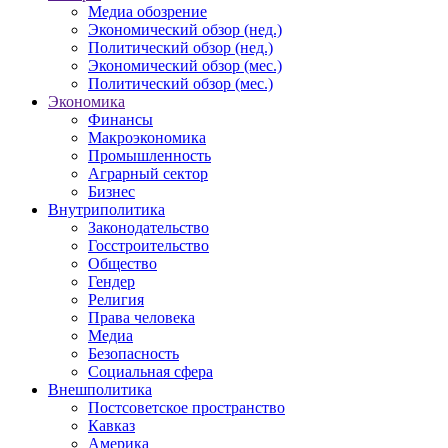
Медиа обозрение
Экономический обзор (нед.)
Политический обзор (нед.)
Экономический обзор (мес.)
Политический обзор (мес.)
Экономика
Финансы
Макроэкономика
Промышленность
Аграрный сектор
Бизнес
Внутриполитика
Законодательство
Госстроительство
Общество
Гендер
Религия
Права человека
Медиа
Безопасность
Социальная сфера
Внешполитика
Постсоветское пространство
Кавказ
Америка