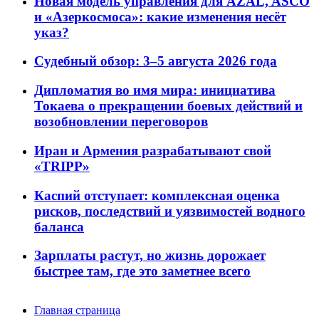
Новая модель управления для AZAL, ASCO
и «Азеркосмоса»: какие изменения несёт
указ?
Судебный обзор: 3–5 августа 2026 года
Дипломатия во имя мира: инициатива
Токаева о прекращении боевых действий и
возобновлении переговоров
Иран и Армения разрабатывают свой
«TRIPP»
Каспий отступает: комплексная оценка
рисков, последствий и уязвимостей водного
баланса
Зарплаты растут, но жизнь дорожает
быстрее там, где это заметнее всего
Главная страница