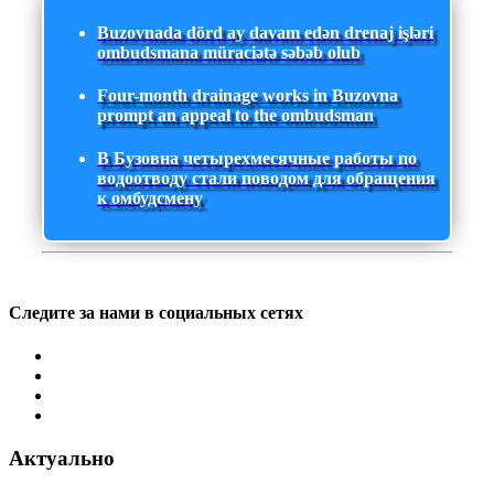
Buzovnada dörd ay davam edən drenaj işləri
ombudsmana müraciətə səbəb olub
Four-month drainage works in Buzovna
prompt an appeal to the ombudsman
В Бузовна четырехмесячные работы по
водоотводу стали поводом для обращения
к омбудсмену
Следите за нами в социальных сетях
Актуально