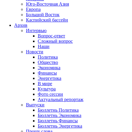
Юго-Восточная Азия
Европа
Большой Восток
Каспийский бассейн
Архив
Интервью
Вопрос-ответ
Сложный вопрос
Наши
Новости
Политика
Общество
Экономика
Финансы
Энергетика
В мире
Культура
Фото сессии
Актуальный репортаж
Выпуски
Бюллетнь Политика
Бюллетнь Экономика
Бюллетнь Финансы
Бюллетнь Энергетика
Прошу слова