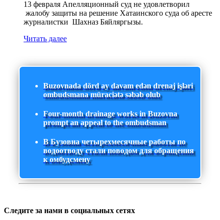
13 февраля Апелляционный суд не удовлетворил
жалобу защиты на решение Хатаинского суда об аресте
журналистки Шахназ Бяйляргызы.
Читать далее
Buzovnada dörd ay davam edən drenaj işləri
ombudsmana müraciətə səbəb olub
Four-month drainage works in Buzovna
prompt an appeal to the ombudsman
В Бузовна четырехмесячные работы по
водоотводу стали поводом для обращения
к омбудсмену
Следите за нами в социальных сетях