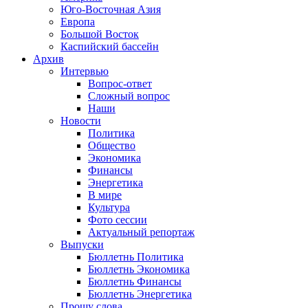
Юго-Восточная Азия
Европа
Большой Восток
Каспийский бассейн
Архив
Интервью
Вопрос-ответ
Сложный вопрос
Наши
Новости
Политика
Общество
Экономика
Финансы
Энергетика
В мире
Культура
Фото сессии
Актуальный репортаж
Выпуски
Бюллетнь Политика
Бюллетнь Экономика
Бюллетнь Финансы
Бюллетнь Энергетика
Прошу слова