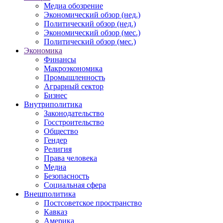
Медиа обозрение
Экономический обзор (нед.)
Политический обзор (нед.)
Экономический обзор (мес.)
Политический обзор (мес.)
Экономика
Финансы
Макроэкономика
Промышленность
Аграрный сектор
Бизнес
Внутриполитика
Законодательство
Госстроительство
Общество
Гендер
Религия
Права человека
Медиа
Безопасность
Социальная сфера
Внешполитика
Постсоветское пространство
Кавказ
Америка