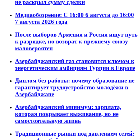
не раскрыл сумму сделки
Медиаобозрение: С 16:00 6 августа до 16:00
7 августа 2026 года
После выборов Армения и Россия ищут путь
к разрядке, но возврат к прежнему союзу
маловероятен
Азербайджанский газ становится ключом к
энергетическим амбициям Турции в Европе
Диплом без работы: почему образование не
гарантирует трудоустройство молодёжи в
Азербайджане
Азербайджанский минимум: зарплата,
которая покрывает выживание, но не
самостоятельную жизнь
Традиционные рынки под давлением сетей: