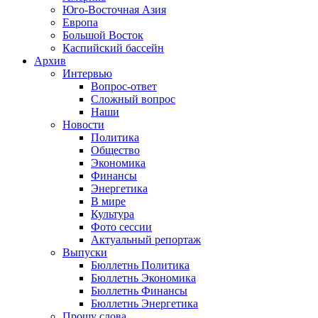
Юго-Восточная Азия
Европа
Большой Восток
Каспийский бассейн
Архив
Интервью
Вопрос-ответ
Сложный вопрос
Наши
Новости
Политика
Общество
Экономика
Финансы
Энергетика
В мире
Культура
Фото сессии
Актуальный репортаж
Выпуски
Бюллетнь Политика
Бюллетнь Экономика
Бюллетнь Финансы
Бюллетнь Энергетика
Прошу слова