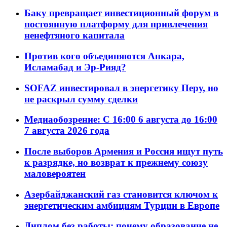
Баку превращает инвестиционный форум в
постоянную платформу для привлечения
ненефтяного капитала
Против кого объединяются Анкара,
Исламабад и Эр-Рияд?
SOFAZ инвестировал в энергетику Перу, но
не раскрыл сумму сделки
Медиаобозрение: С 16:00 6 августа до 16:00
7 августа 2026 года
После выборов Армения и Россия ищут путь
к разрядке, но возврат к прежнему союзу
маловероятен
Азербайджанский газ становится ключом к
энергетическим амбициям Турции в Европе
Диплом без работы: почему образование не