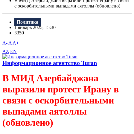
В МИД Азербайджана выразили протест Ирану в связи
с оскорбительными выпадами аятоллы (обновлено)
Политика
1 январь 2025, 15:30
3350
A-
A
A+
AZ
EN
Информационное агентство Turan
В МИД Азербайджана
выразили протест Ирану в
связи с оскорбительными
выпадами аятоллы
(обновлено)