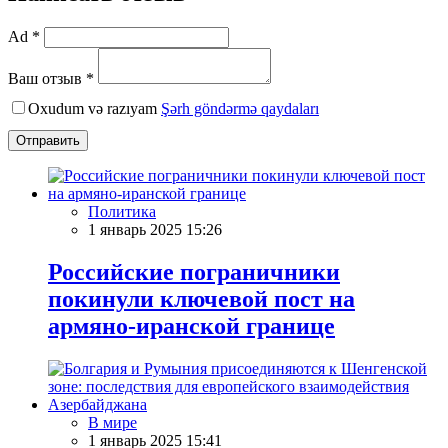
Ad *
Ваш отзыв *
Oxudum və razıyam
Şərh göndərmə qaydaları
Отправить
Политика
1 январь 2025 15:26
Российские пограничники
покинули ключевой пост на
армяно-иранской границе
В мире
1 январь 2025 15:41