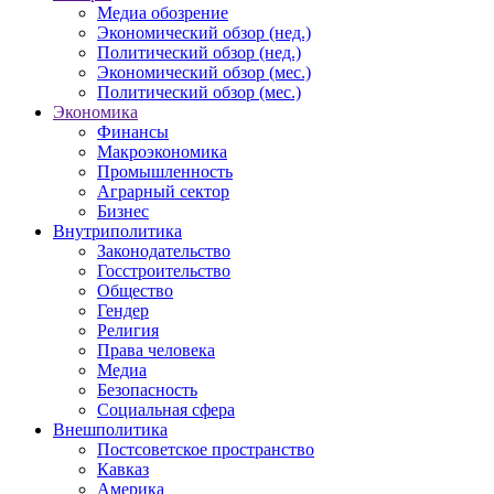
Медиа обозрение
Экономический обзор (нед.)
Политический обзор (нед.)
Экономический обзор (мес.)
Политический обзор (мес.)
Экономика
Финансы
Макроэкономика
Промышленность
Аграрный сектор
Бизнес
Внутриполитика
Законодательство
Госстроительство
Общество
Гендер
Религия
Права человека
Медиа
Безопасность
Социальная сфера
Внешполитика
Постсоветское пространство
Кавказ
Америка