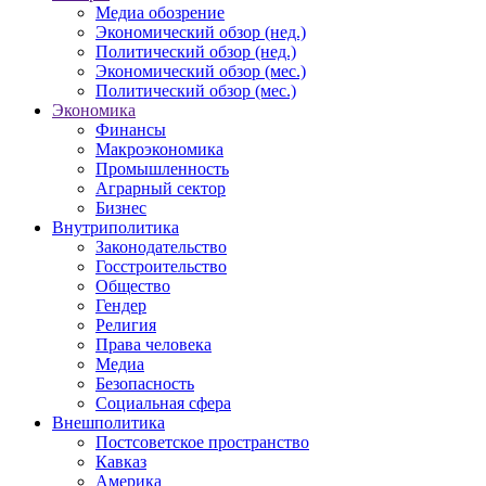
Медиа обозрение
Экономический обзор (нед.)
Политический обзор (нед.)
Экономический обзор (мес.)
Политический обзор (мес.)
Экономика
Финансы
Макроэкономика
Промышленность
Аграрный сектор
Бизнес
Внутриполитика
Законодательство
Госстроительство
Общество
Гендер
Религия
Права человека
Медиа
Безопасность
Социальная сфера
Внешполитика
Постсоветское пространство
Кавказ
Америка