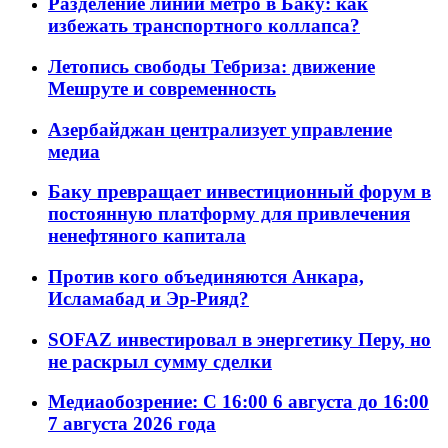
Разделение линий метро в Баку: как
избежать транспортного коллапса?
Летопись свободы Тебриза: движение
Мешруте и современность
Азербайджан централизует управление
медиа
Баку превращает инвестиционный форум в
постоянную платформу для привлечения
ненефтяного капитала
Против кого объединяются Анкара,
Исламабад и Эр-Рияд?
SOFAZ инвестировал в энергетику Перу, но
не раскрыл сумму сделки
Медиаобозрение: С 16:00 6 августа до 16:00
7 августа 2026 года