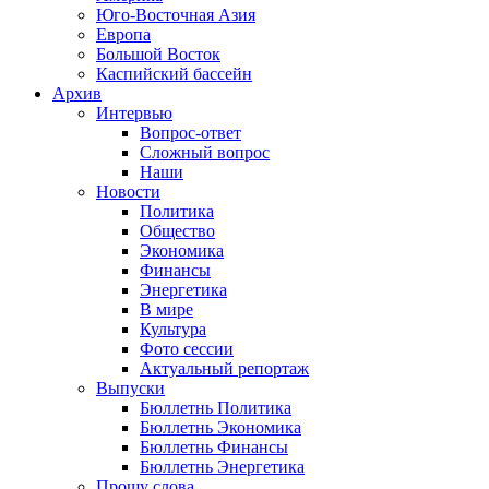
Юго-Восточная Азия
Европа
Большой Восток
Каспийский бассейн
Архив
Интервью
Вопрос-ответ
Сложный вопрос
Наши
Новости
Политика
Общество
Экономика
Финансы
Энергетика
В мире
Культура
Фото сессии
Актуальный репортаж
Выпуски
Бюллетнь Политика
Бюллетнь Экономика
Бюллетнь Финансы
Бюллетнь Энергетика
Прошу слова