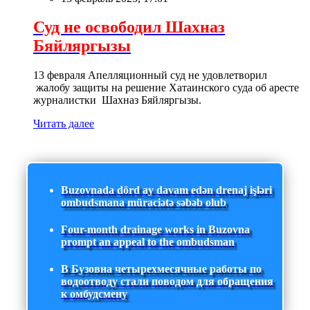
Суд не освободил Шахназ
Бяйляргызы
13 февраля Апелляционный суд не удовлетворил
жалобу защиты на решение Хатаинского суда об аресте
журналистки Шахназ Бяйляргызы.
Читать далее
Buzovnada dörd ay davam edən drenaj işləri
ombudsmana müraciətə səbəb olub
Four-month drainage works in Buzovna
prompt an appeal to the ombudsman
В Бузовна четырехмесячные работы по
водоотводу стали поводом для обращения
к омбудсмену