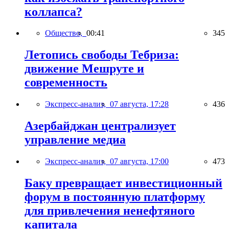
коллапса?
Общество,
00:41
345
Летопись свободы Тебриза:
движение Мешруте и
современность
Экспресс-анализ,
07 августа, 17:28
436
Азербайджан централизует
управление медиа
Экспресс-анализ,
07 августа, 17:00
473
Баку превращает инвестиционный
форум в постоянную платформу
для привлечения ненефтяного
капитала