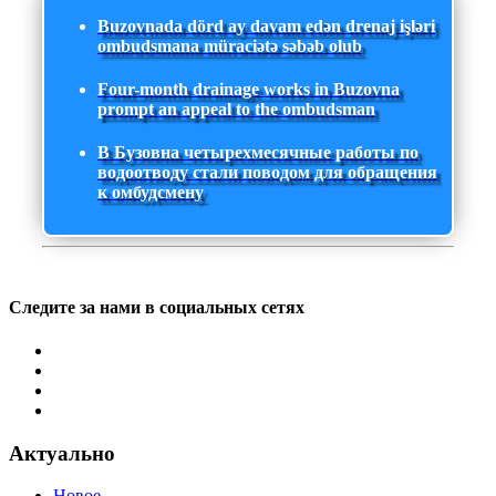
Buzovnada dörd ay davam edən drenaj işləri
ombudsmana müraciətə səbəb olub
Four-month drainage works in Buzovna
prompt an appeal to the ombudsman
В Бузовна четырехмесячные работы по
водоотводу стали поводом для обращения
к омбудсмену
Следите за нами в социальных сетях
Актуально
Новое