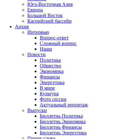
Юго-Восточная Азия
Европа
Большой Восток
Каспийский бассейн
Архив
Интервью
Вопрос-ответ
Сложный вопрос
Наши
Новости
Политика
Общество
Экономика
Финансы
Энергетика
В мире
Культура
Фото сессии
Актуальный репортаж
Выпуски
Бюллетнь Политика
Бюллетнь Экономика
Бюллетнь Финансы
Бюллетнь Энергетика
Прошу слова