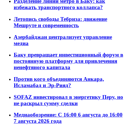
Разделение линий метро в Баку: как
избежать транспортного коллапса?
Летопись свободы Тебриза: движение
Мешруте и современность
Азербайджан централизует управление
медиа
Баку превращает инвестиционный форум в
постоянную платформу для привлечения
ненефтяного капитала
Против кого объединяются Анкара,
Исламабад и Эр-Рияд?
SOFAZ инвестировал в энергетику Перу, но
не раскрыл сумму сделки
Медиаобозрение: С 16:00 6 августа до 16:00
7 августа 2026 года