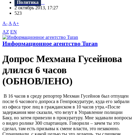
Политика
2 октябрь 2013, 17:27
523
A-
A
A+
AZ
EN
Информационное агентство Turan
Допрос Мехмана Гусейнова
длился 6 часов
(ОБНОВЛЕНО)
В 16 часов в среду репортер Мехман Гусейнов был отпущен
после 6 часового допроса в Генпрокуратуре, куда его забрали
из офиса трое лиц в гражданском в 10 часов утра.«После
задержания мне сказали, что везут в Управление полиции
Баку, но затем привезли в прокуратуру. Мне задавали вопросы
о видео ролике 300 спартанцев. Говорили – зачем ты это
сделал, там есть призывы к смене власти, это незаконно.
Спрашивали, с какой целью ты это делаешь, ты слишком...