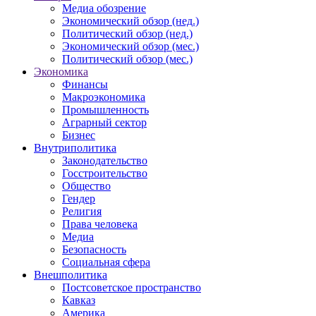
Медиа обозрение
Экономический обзор (нед.)
Политический обзор (нед.)
Экономический обзор (мес.)
Политический обзор (мес.)
Экономика
Финансы
Макроэкономика
Промышленность
Аграрный сектор
Бизнес
Внутриполитика
Законодательство
Госстроительство
Общество
Гендер
Религия
Права человека
Медиа
Безопасность
Социальная сфера
Внешполитика
Постсоветское пространство
Кавказ
Америка