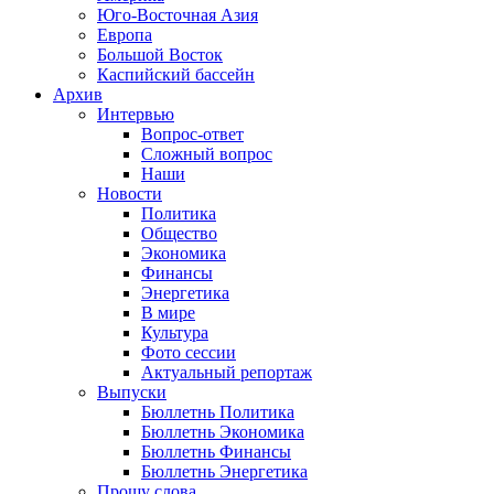
Юго-Восточная Азия
Европа
Большой Восток
Каспийский бассейн
Архив
Интервью
Вопрос-ответ
Сложный вопрос
Наши
Новости
Политика
Общество
Экономика
Финансы
Энергетика
В мире
Культура
Фото сессии
Актуальный репортаж
Выпуски
Бюллетнь Политика
Бюллетнь Экономика
Бюллетнь Финансы
Бюллетнь Энергетика
Прошу слова