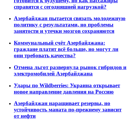
готовится к будущему, но как пассажиры
справятся с сегодняшней нагрузкой?
Азербайджан пытается связать молодежную
политику с результатами, но проблемы
занятости и утечки мозгов сохраняются
Коммунальный счёт Азербайджана:
граждане платят всё больше, но могут ли
они требовать качества?
Отмена льгот развернула рынок гибридов и
электромобилей Азербайджана
Удары по Wildberries: Украина открывает
новое направление давления на Россию
Азербайджан наращивает резервы, но
устойчивость маната по-прежнему зависит
от нефти