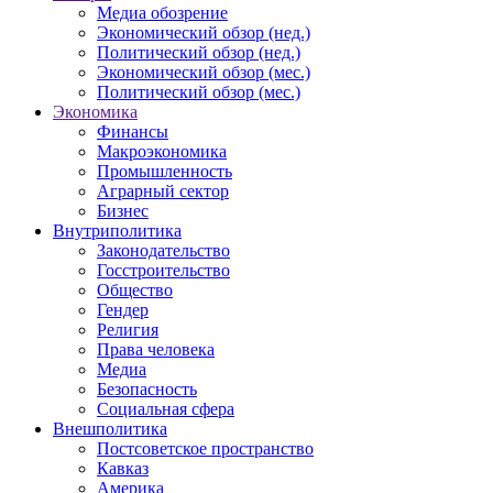
Медиа обозрение
Экономический обзор (нед.)
Политический обзор (нед.)
Экономический обзор (мес.)
Политический обзор (мес.)
Экономика
Финансы
Макроэкономика
Промышленность
Аграрный сектор
Бизнес
Внутриполитика
Законодательство
Госстроительство
Общество
Гендер
Религия
Права человека
Медиа
Безопасность
Социальная сфера
Внешполитика
Постсоветское пространство
Кавказ
Америка