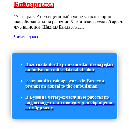
Бяйляргызы
13 февраля Апелляционный суд не удовлетворил
жалобу защиты на решение Хатаинского суда об аресте
журналистки Шахназ Бяйляргызы.
Читать далее
Buzovnada dörd ay davam edən drenaj işləri
ombudsmana müraciətə səbəb olub
Four-month drainage works in Buzovna
prompt an appeal to the ombudsman
В Бузовна четырехмесячные работы по
водоотводу стали поводом для обращения
к омбудсмену