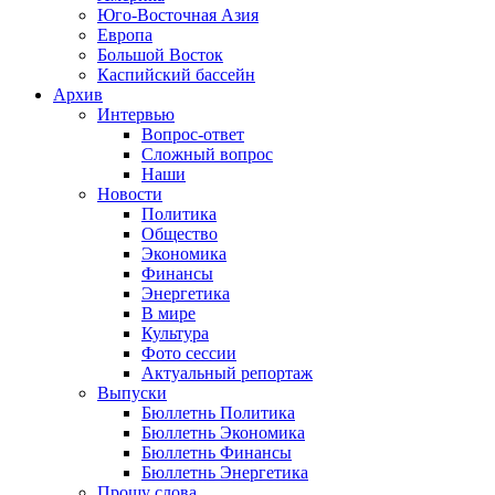
Юго-Восточная Азия
Европа
Большой Восток
Каспийский бассейн
Архив
Интервью
Вопрос-ответ
Сложный вопрос
Наши
Новости
Политика
Общество
Экономика
Финансы
Энергетика
В мире
Культура
Фото сессии
Актуальный репортаж
Выпуски
Бюллетнь Политика
Бюллетнь Экономика
Бюллетнь Финансы
Бюллетнь Энергетика
Прошу слова