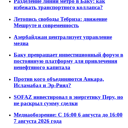
Разделение линий метро в Баку: как
избежать транспортного коллапса?
Летопись свободы Тебриза: движение
Мешруте и современность
Азербайджан централизует управление
медиа
Баку превращает инвестиционный форум в
постоянную платформу для привлечения
ненефтяного капитала
Против кого объединяются Анкара,
Исламабад и Эр-Рияд?
SOFAZ инвестировал в энергетику Перу, но
не раскрыл сумму сделки
Медиаобозрение: С 16:00 6 августа до 16:00
7 августа 2026 года