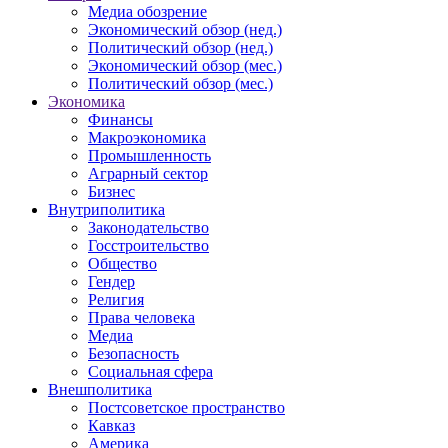
Медиа обозрение
Экономический обзор (нед.)
Политический обзор (нед.)
Экономический обзор (мес.)
Политический обзор (мес.)
Экономика
Финансы
Макроэкономика
Промышленность
Аграрный сектор
Бизнес
Внутриполитика
Законодательство
Госстроительство
Общество
Гендер
Религия
Права человека
Медиа
Безопасность
Социальная сфера
Внешполитика
Постсоветское пространство
Кавказ
Америка