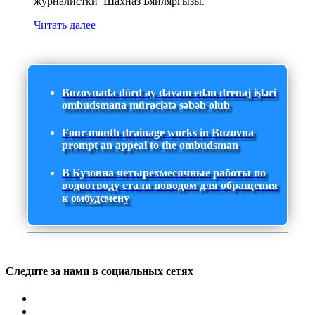
журналистки Шахназ Бяйляргызы.
Читать далее
Buzovnada dörd ay davam edən drenaj işləri
ombudsmana müraciətə səbəb olub
Four-month drainage works in Buzovna
prompt an appeal to the ombudsman
В Бузовна четырехмесячные работы по
водоотводу стали поводом для обращения
к омбудсмену
Следите за нами в социальных сетях