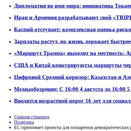
Дипломатия во имя мира: инициатива Токаев
Иран и Армения разрабатывают свой «TRIP
Каспий отступает: комплексная оценка риско
Зарплаты растут, но жизнь дорожает быстрее т
«Маршрут Трампа» выходит на местность: А
США и Китай конкурируютза маршруты че
Цифровой Средний коридор: Казахстан и Аз
Медиаобозрение: С 16:00 4 августа до 16:00 5
Вводится возрастной порог 16 лет для социа
Главная страница
Политика
ЕС принимает проекты для поощрения демократических 