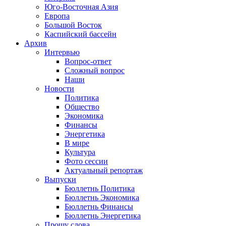
Юго-Восточная Азия
Европа
Большой Восток
Каспийский бассейн
Архив
Интервью
Вопрос-ответ
Сложный вопрос
Наши
Новости
Политика
Общество
Экономика
Финансы
Энергетика
В мире
Культура
Фото сессии
Актуальный репортаж
Выпуски
Бюллетнь Политика
Бюллетнь Экономика
Бюллетнь Финансы
Бюллетнь Энергетика
Прошу слова