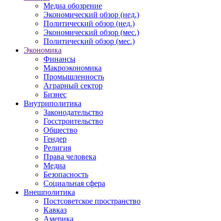
Медиа обозрение
Экономический обзор (нед.)
Политический обзор (нед.)
Экономический обзор (мес.)
Политический обзор (мес.)
Экономика
Финансы
Макроэкономика
Промышленность
Аграрный сектор
Бизнес
Внутриполитика
Законодательство
Госстроительство
Общество
Гендер
Религия
Права человека
Медиа
Безопасность
Социальная сфера
Внешполитика
Постсоветское пространство
Кавказ
Америка