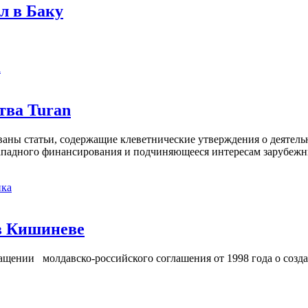
л в Баку
а
тва Turan
кованы статьи, содержащие клеветнические утверждения о деятел
 западного финансирования и подчиняющееся интересам зарубежн
ка
в Кишиневе
ении молдавско-российского соглашения от 1998 года о созд