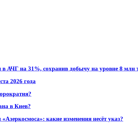
в АЧГ на 31%, сохранив добычу на уровне 8 млн 
уста 2026 года
бюрократия?
ана в Киев?
«Азеркосмоса»: какие изменения несёт указ?