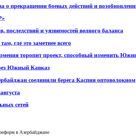
а о прекращении боевых действий и возобновлени
P»
в, последствий и уязвимостей водного баланса
ам, где это заметнее всего
рмения торопит проект, способный изменить Южн
рез Южный Кавказ
ербайджан соединили берега Каспия оптоволокном
 августа
льных сетей
реформ в Азербайджане