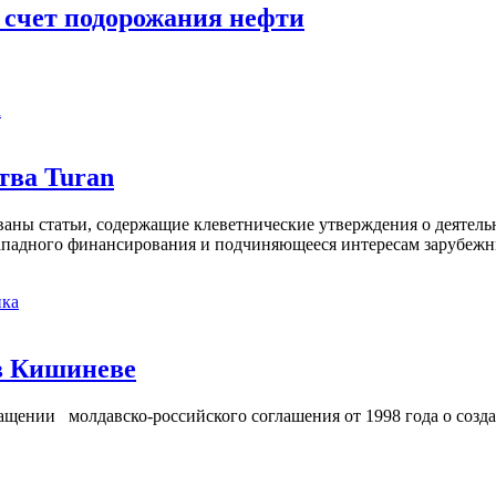
 счет подорожания нефти
а
тва Turan
кованы статьи, содержащие клеветнические утверждения о деятел
 западного финансирования и подчиняющееся интересам зарубежн
ка
в Кишиневе
ении молдавско-российского соглашения от 1998 года о созд