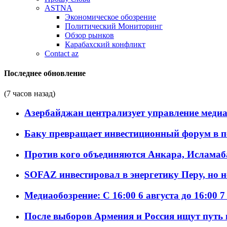
ASTNA
Экономическое обозрение
Политический Мониторинг
Обзор рынков
Карабахский конфликт
Contact az
Последнее обновление
(7 часов назад)
Азербайджан централизует управление меди
Баку превращает инвестиционный форум в п
Против кого объединяются Анкара, Исламаб
SOFAZ инвестировал в энергетику Перу, но 
Медиаобозрение: С 16:00 6 августа до 16:00 7
После выборов Армения и Россия ищут путь к