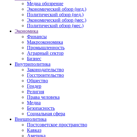
Медиа обозрение
Экономический обзор (нед.)
Политический обзор (нед.)
Экономический обзор (мес.)
Политический обзор (мес.)
Экономика
Финансы
Макроэкономика
Промышленность
Аграрный сектор
Бизнес
Внутриполитика
Законодательство
Госстроительство
Общество
Гендер
Религия
Права человека
Медиа
Безопасность
Социальная сфера
Внешполитика
Постсоветское пространство
Кавказ
Америка