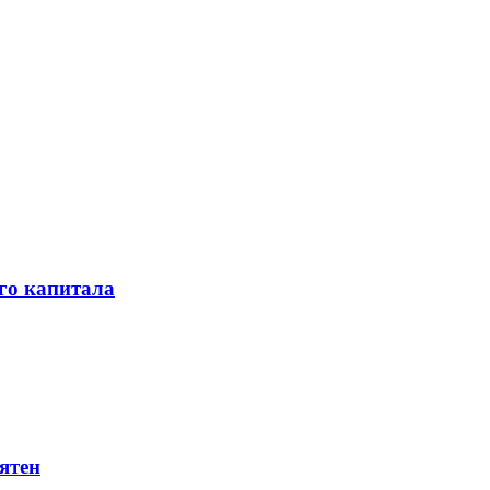
го капитала
ятен