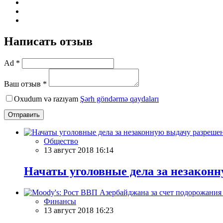
Написать отзыв
Ad *
Ваш отзыв *
Oxudum və razıyam
Şərh göndərmə qaydaları
Отправить
Общество
13 август 2018 16:14
Начаты уголовные дела за незаконн
Финансы
13 август 2018 16:23