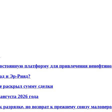
а
остоянную платформу для привлечения ненефтяно
ад и Эр-Рияд?
не раскрыл сумму сделки
 августа 2026 года
 разрядке, но возврат к прежнему союзу маловеро