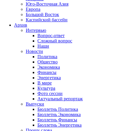
Юго-Восточная Азия
Европа
Большой Восток
Каспийский бассейн
Архив
Интервью
Вопрос-ответ
Сложный вопрос
Наши
Новости
Политика
Общество
Экономика
Финансы
Энергетика
В мире
Культура
Фото сессии
Актуальный репортаж
Выпуски
Бюллетнь Политика
Бюллетнь Экономика
Бюллетнь Финансы
Бюллетнь Энергетика
Прошу слова