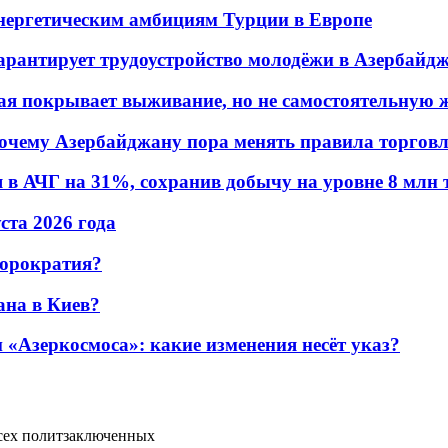
энергетическим амбициям Турции в Европе
гарантирует трудоустройство молодёжи в Азербайд
ая покрывает выживание, но не самостоятельную 
почему Азербайджану пора менять правила торгов
в АЧГ на 31%, сохранив добычу на уровне 8 млн 
уста 2026 года
бюрократия?
ана в Киев?
«Азеркосмоса»: какие изменения несёт указ?
всех политзаключенных