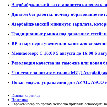
Азербайджанский газ становится ключом к 
Диплом без работы: почему образование не 
Азербайджанский минимум: зарплата, котор
Традиционные рынки под давлением сетей: 
BP и партнёры увеличили капиталовложения 
Медиаобзор: С 16:00 5 августа до 16:00 6 авг
Революция качества на таможне или новая 
Что стоит за визитом главы МИД Азербайдж
Новая модель управления для AZAL, ASCO и 
Главная страница
Политика
Еврокомиссар по правам человека призвала освободить 