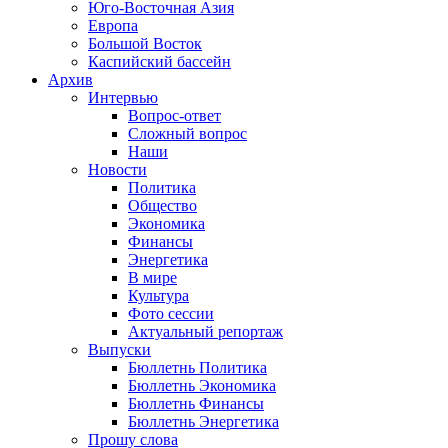
Юго-Восточная Азия
Европа
Большой Восток
Каспийский бассейн
Архив
Интервью
Вопрос-ответ
Сложный вопрос
Наши
Новости
Политика
Общество
Экономика
Финансы
Энергетика
В мире
Культура
Фото сессии
Актуальный репортаж
Выпуски
Бюллетнь Политика
Бюллетнь Экономика
Бюллетнь Финансы
Бюллетнь Энергетика
Прошу слова