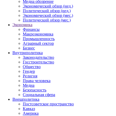
Медиа обозрение
Экономический обзор (нед.)
Политический обзор (нед.)
Экономический обзор (мес.)
Политический обзор (мес.)
Экономика
Финансы
Макроэкономика
Промышленность
Аграрный сектор
Бизнес
Внутриполитика
Законодательство
Госстроительство
Общество
Гендер
Религия
Права человека
Медиа
Безопасность
Социальная сфера
Внешполитика
Постсоветское пространство
Кавказ
Америка