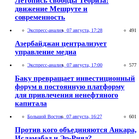
Летопись свободы Тебриза:
движение Мешруте и
современность
Экспресс-анализ,
07 августа, 17:28
491
Азербайджан централизует
управление медиа
Экспресс-анализ,
07 августа, 17:00
577
Баку превращает инвестиционный
форум в постоянную платформу
для привлечения ненефтяного
капитала
Большой Восток,
07 августа, 16:27
601
Против кого объединяются Анкара,
Исламабад и Эр-Рияд?