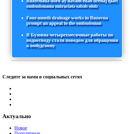
Buzovnada dörd ay davam edən drenaj işləri
ombudsmana müraciətə səbəb olub
Four-month drainage works in Buzovna
prompt an appeal to the ombudsman
В Бузовна четырехмесячные работы по
водоотводу стали поводом для обращения
к омбудсмену
Следите за нами в социальных сетях
Актуально
Новое
Популярные