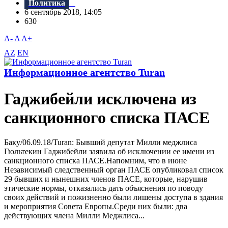
Политика
6 сентябрь 2018, 14:05
630
A-
A
A+
AZ
EN
Информационное агентство Turan
Гаджибейли исключена из
санкционного списка ПАСЕ
Баку/06.09.18/Turan: Бывший депутат Милли меджлиса
Гюльтекин Гаджибейли заявила об исключении ее имени из
санкционного списка ПАСЕ.Напомним, что в июне
Независимый следственный орган ПАСЕ опубликовал список
29 бывших и нынешних членов ПАСЕ, которые, нарушив
этические нормы, отказались дать объяснения по поводу
своих действий и пожизненно были лишены доступа в здания
и мероприятия Совета Европы.Среди них были: два
действующих члена Милли Меджлиса...