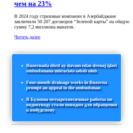
чем на 23%
В 2024 году страховые компании в Азербайджане
заключили 50 207 договоров “Зеленой карты” на общую
сумму 7,2 миллиона манатов.
Читать далее
Buzovnada dörd ay davam edən drenaj işləri
ombudsmana müraciətə səbəb olub
Four-month drainage works in Buzovna
prompt an appeal to the ombudsman
В Бузовна четырехмесячные работы по
водоотводу стали поводом для обращения
к омбудсмену