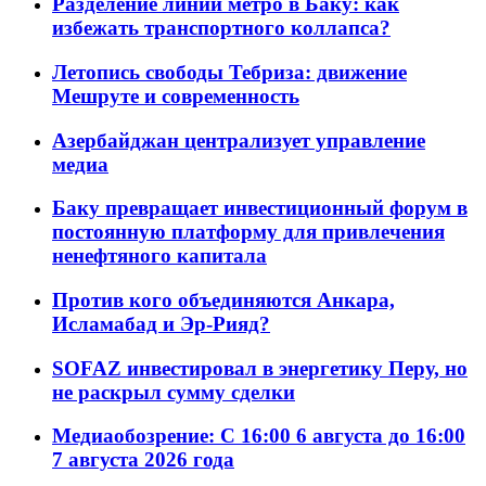
Разделение линий метро в Баку: как
избежать транспортного коллапса?
Летопись свободы Тебриза: движение
Мешруте и современность
Азербайджан централизует управление
медиа
Баку превращает инвестиционный форум в
постоянную платформу для привлечения
ненефтяного капитала
Против кого объединяются Анкара,
Исламабад и Эр-Рияд?
SOFAZ инвестировал в энергетику Перу, но
не раскрыл сумму сделки
Медиаобозрение: С 16:00 6 августа до 16:00
7 августа 2026 года