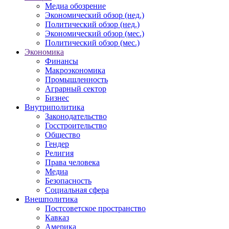
Медиа обозрение
Экономический обзор (нед.)
Политический обзор (нед.)
Экономический обзор (мес.)
Политический обзор (мес.)
Экономика
Финансы
Макроэкономика
Промышленность
Аграрный сектор
Бизнес
Внутриполитика
Законодательство
Госстроительство
Общество
Гендер
Религия
Права человека
Медиа
Безопасность
Социальная сфера
Внешполитика
Постсоветское пространство
Кавказ
Америка