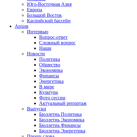
Юго-Восточная Азия
Европа
Большой Восток
Каспийский бассейн
Архив
Интервью
Вопрос-ответ
Сложный вопрос
Наши
Новости
Политика
Общество
Экономика
Финансы
Энергетика
В мире
Культура
Фото сессии
Актуальный репортаж
Выпуски
Бюллетнь Политика
Бюллетнь Экономика
Бюллетнь Финансы
Бюллетнь Энергетика
Прошу слова