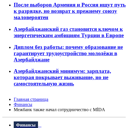
После выборов Армения и Россия ищут путь
к разрядке, но возврат к прежнему союзу
маловероятен
Азербайджанский газ становится ключом к
энергетическим амбициям Турции в Европе
Диплом без работы: почему образование не
гарантирует трудоустройство молодёжи в
Азербайджане
Азербайджанский минимум: зарплата,
которая покрывает выживание, но не
самостоятельную жизнь
Главная страница
Финансы
Межбанк также начал сотрудничество с MİDA
Финансы