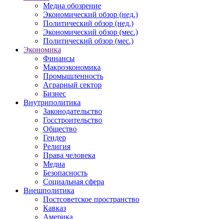
Медиа обозрение
Экономический обзор (нед.)
Политический обзор (нед.)
Экономический обзор (мес.)
Политический обзор (мес.)
Экономика
Финансы
Макроэкономика
Промышленность
Аграрный сектор
Бизнес
Внутриполитика
Законодательство
Госстроительство
Общество
Гендер
Религия
Права человека
Медиа
Безопасность
Социальная сфера
Внешполитика
Постсоветское пространство
Кавказ
Америка