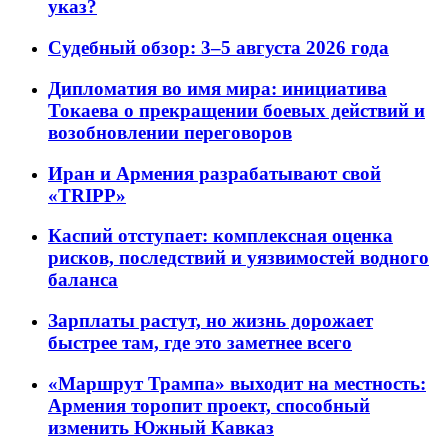
указ?
Судебный обзор: 3–5 августа 2026 года
Дипломатия во имя мира: инициатива
Токаева о прекращении боевых действий и
возобновлении переговоров
Иран и Армения разрабатывают свой
«TRIPP»
Каспий отступает: комплексная оценка
рисков, последствий и уязвимостей водного
баланса
Зарплаты растут, но жизнь дорожает
быстрее там, где это заметнее всего
«Маршрут Трампа» выходит на местность:
Армения торопит проект, способный
изменить Южный Кавказ