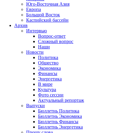
Юго-Восточная Азия
Европа
Большой Восток
Каспийский бассейн
Архив
Интервью
Вопрос-ответ
Сложный вопрос
Наши
Новости
Политика
Общество
Экономика
Финансы
Энергетика
В мире
Культура
Фото сессии
Актуальный репортаж
Выпуски
Бюллетнь Политика
Бюллетнь Экономика
Бюллетнь Финансы
Бюллетнь Энергетика
Прошу слова