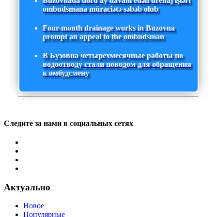
Buzovnada dörd ay davam edən drenaj işləri
ombudsmana müraciətə səbəb olub
Four-month drainage works in Buzovna
prompt an appeal to the ombudsman
В Бузовна четырехмесячные работы по
водоотводу стали поводом для обращения
к омбудсмену
Следите за нами в социальных сетях
Актуально
Новое
Популярные