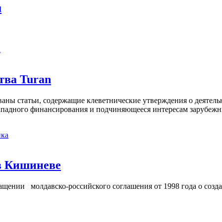
u
а
тва Turan
кованы статьи, содержащие клеветнические утверждения о деятел
 западного финансирования и подчиняющееся интересам зарубежн
ка
в Кишиневе
ении молдавско-российского соглашения от 1998 года о созд