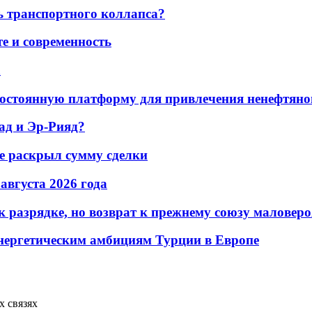
ь транспортного коллапса?
е и современность
а
остоянную платформу для привлечения ненефтяно
ад и Эр-Рияд?
не раскрыл сумму сделки
 августа 2026 года
 разрядке, но возврат к прежнему союзу маловеро
энергетическим амбициям Турции в Европе
 связях