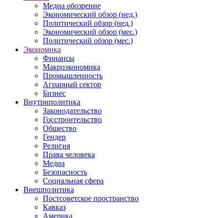
Медиа обозрение
Экономический обзор (нед.)
Политический обзор (нед.)
Экономический обзор (мес.)
Политический обзор (мес.)
Экономика
Финансы
Макроэкономика
Промышленность
Аграрный сектор
Бизнес
Внутриполитика
Законодательство
Госстроительство
Общество
Гендер
Религия
Права человека
Медиа
Безопасность
Социальная сфера
Внешполитика
Постсоветское пространство
Кавказ
Америка