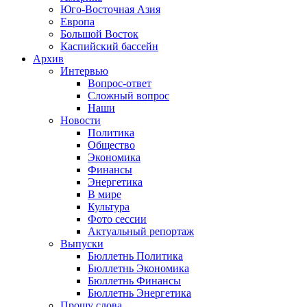
Юго-Восточная Азия
Европа
Большой Восток
Каспийский бассейн
Архив
Интервью
Вопрос-ответ
Сложный вопрос
Наши
Новости
Политика
Общество
Экономика
Финансы
Энергетика
В мире
Культура
Фото сессии
Актуальный репортаж
Выпуски
Бюллетнь Политика
Бюллетнь Экономика
Бюллетнь Финансы
Бюллетнь Энергетика
Прошу слова