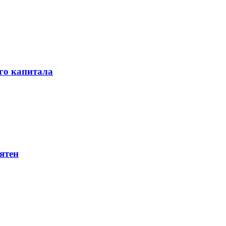
го капитала
ятен