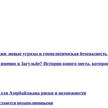
жия, новые угрозы и геополитическая безопасност
именно в Загульбе? История одного места, которо
для Азербайджана риски и возможности
остаются незаполненными