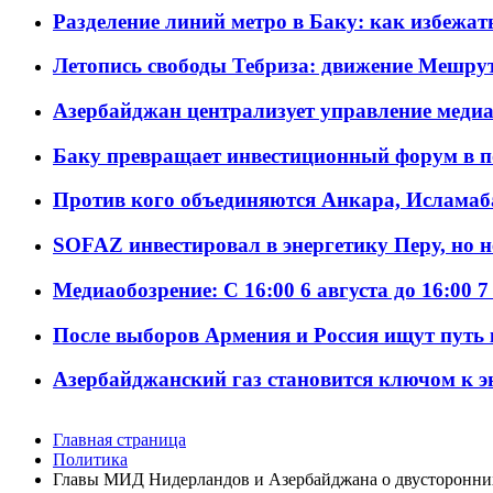
Разделение линий метро в Баку: как избежат
Летопись свободы Тебриза: движение Мешрут
Азербайджан централизует управление меди
Баку превращает инвестиционный форум в п
Против кого объединяются Анкара, Исламаб
SOFAZ инвестировал в энергетику Перу, но 
Медиаобозрение: С 16:00 6 августа до 16:00 7
После выборов Армения и Россия ищут путь к
Азербайджанский газ становится ключом к 
Главная страница
Политика
Главы МИД Нидерландов и Азербайджана о двусторонних