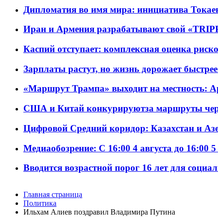
Дипломатия во имя мира: инициатива Токаев
Иран и Армения разрабатывают свой «TRIP
Каспий отступает: комплексная оценка риско
Зарплаты растут, но жизнь дорожает быстрее т
«Маршрут Трампа» выходит на местность: А
США и Китай конкурируютза маршруты че
Цифровой Средний коридор: Казахстан и Аз
Медиаобозрение: С 16:00 4 августа до 16:00 5
Вводится возрастной порог 16 лет для социа
Главная страница
Политика
Ильхам Алиев поздравил Владимира Путина