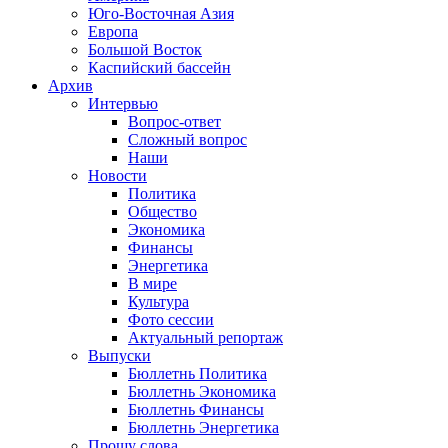
Юго-Восточная Азия
Европа
Большой Восток
Каспийский бассейн
Архив
Интервью
Вопрос-ответ
Сложный вопрос
Наши
Новости
Политика
Общество
Экономика
Финансы
Энергетика
В мире
Культура
Фото сессии
Актуальный репортаж
Выпуски
Бюллетнь Политика
Бюллетнь Экономика
Бюллетнь Финансы
Бюллетнь Энергетика
Прошу слова