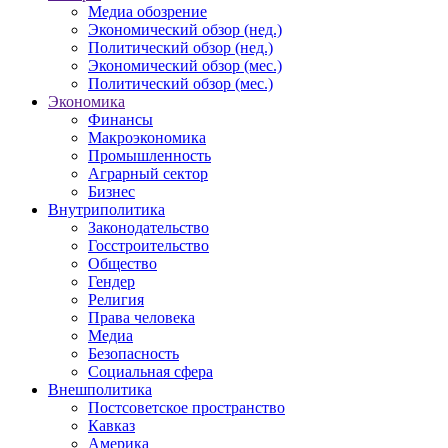
Медиа обозрение
Экономический обзор (нед.)
Политический обзор (нед.)
Экономический обзор (мес.)
Политический обзор (мес.)
Экономика
Финансы
Макроэкономика
Промышленность
Аграрный сектор
Бизнес
Внутриполитика
Законодательство
Госстроительство
Общество
Гендер
Религия
Права человека
Медиа
Безопасность
Социальная сфера
Внешполитика
Постсоветское пространство
Кавказ
Америка