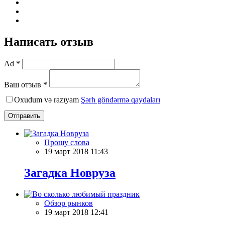
Написать отзыв
Ad *
Ваш отзыв *
Oxudum və razıyam
Şərh göndərmə qaydaları
Отправить
Прошу слова
19 март 2018 11:43
Загадка Новруза
Обзор рынков
19 март 2018 12:41