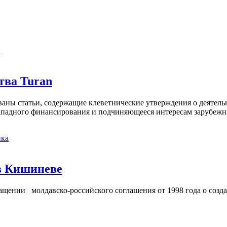
а
тва Turan
кованы статьи, содержащие клеветнические утверждения о деятел
 западного финансирования и подчиняющееся интересам зарубежн
ка
в Кишиневе
ении молдавско-российского соглашения от 1998 года о созд