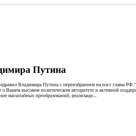
димира Путина
оздравил Bладимира Путина c переизбранием на пост главы РФ.
т о Bашем высоком политическом авторитете и активной поддер
ение масштабных преобразований, реализаци...