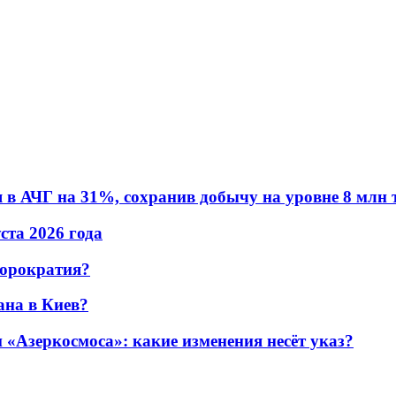
в АЧГ на 31%, сохранив добычу на уровне 8 млн 
уста 2026 года
бюрократия?
ана в Киев?
«Азеркосмоса»: какие изменения несёт указ?