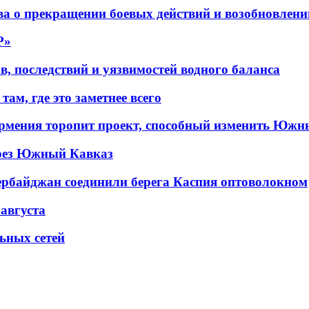
а о прекращении боевых действий и возобновлени
P»
в, последствий и уязвимостей водного баланса
ам, где это заметнее всего
рмения торопит проект, способный изменить Южн
рез Южный Кавказ
ербайджан соединили берега Каспия оптоволокном
 августа
льных сетей