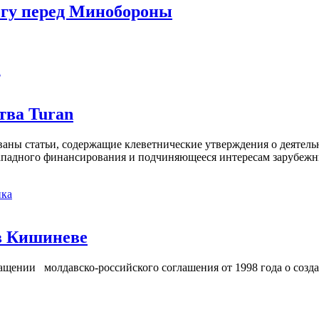
огу перед Минобороны
а
тва Turan
кованы статьи, содержащие клеветнические утверждения о деятел
 западного финансирования и подчиняющееся интересам зарубежн
ка
в Кишиневе
ении молдавско-российского соглашения от 1998 года о созд