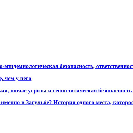
эпидемиологическая безопасность, ответственност
, чем у него
жия, новые угрозы и геополитическая безопасност
именно в Загульбе? История одного места, которо