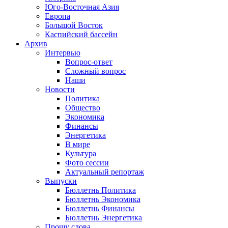
Юго-Восточная Азия
Европа
Большой Восток
Каспийский бассейн
Архив
Интервью
Вопрос-ответ
Сложный вопрос
Наши
Новости
Политика
Общество
Экономика
Финансы
Энергетика
В мире
Культура
Фото сессии
Актуальный репортаж
Выпуски
Бюллетнь Политика
Бюллетнь Экономика
Бюллетнь Финансы
Бюллетнь Энергетика
Прошу слова