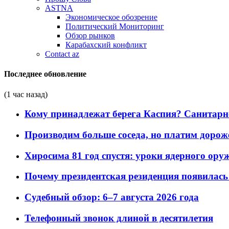
ASTNA
Экономическое обозрение
Политический Мониторинг
Обзор рынков
Карабахский конфликт
Contact az
Последнее обновление
(1 час назад)
Кому принадлежат берега Каспия? Санитарно-
Производим больше соседа, но платим дороже
Хиросима 81 год спустя: уроки ядерного ору
Почему президентская резиденция появилась 
Судебный обзор: 6–7 августа 2026 года
Телефонный звонок длиной в десятилетия