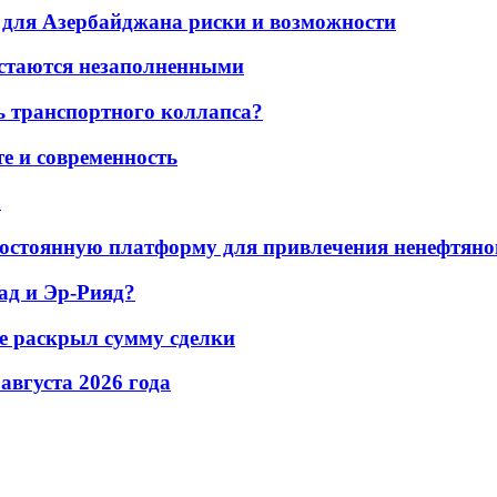
для Азербайджана риски и возможности
остаются незаполненными
ь транспортного коллапса?
е и современность
а
остоянную платформу для привлечения ненефтяно
ад и Эр-Рияд?
не раскрыл сумму сделки
 августа 2026 года