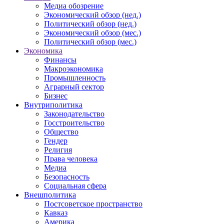
Медиа обозрение
Экономический обзор (нед.)
Политический обзор (нед.)
Экономический обзор (мес.)
Политический обзор (мес.)
Экономика
Финансы
Макроэкономика
Промышленность
Аграрный сектор
Бизнес
Внутриполитика
Законодательство
Госстроительство
Общество
Гендер
Религия
Права человека
Медиа
Безопасность
Социальная сфера
Внешполитика
Постсоветское пространство
Кавказ
Америка