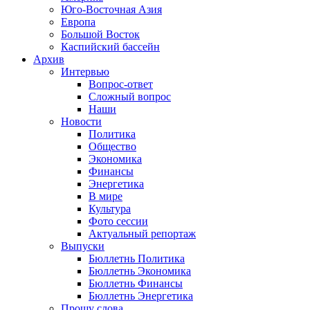
Юго-Восточная Азия
Европа
Большой Восток
Каспийский бассейн
Архив
Интервью
Вопрос-ответ
Сложный вопрос
Наши
Новости
Политика
Общество
Экономика
Финансы
Энергетика
В мире
Культура
Фото сессии
Актуальный репортаж
Выпуски
Бюллетнь Политика
Бюллетнь Экономика
Бюллетнь Финансы
Бюллетнь Энергетика
Прошу слова