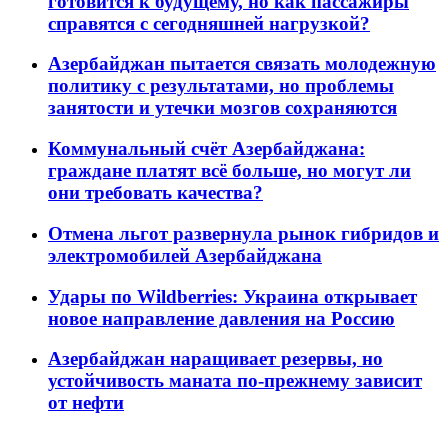
готовится к будущему, но как пассажиры
справятся с сегодняшней нагрузкой?
Азербайджан пытается связать молодежную
политику с результатами, но проблемы
занятости и утечки мозгов сохраняются
Коммунальный счёт Азербайджана:
граждане платят всё больше, но могут ли
они требовать качества?
Отмена льгот развернула рынок гибридов и
электромобилей Азербайджана
Удары по Wildberries: Украина открывает
новое направление давления на Россию
Азербайджан наращивает резервы, но
устойчивость маната по-прежнему зависит
от нефти