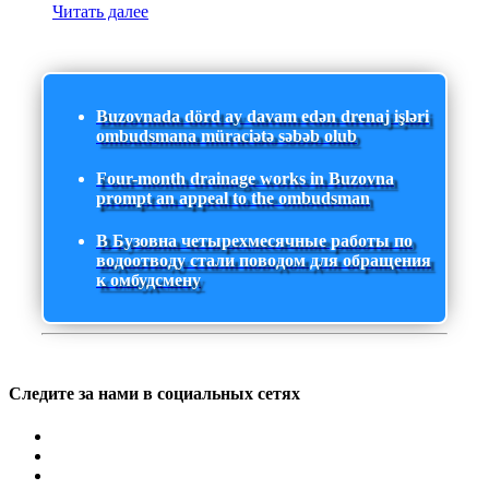
Читать далее
Buzovnada dörd ay davam edən drenaj işləri
ombudsmana müraciətə səbəb olub
Four-month drainage works in Buzovna
prompt an appeal to the ombudsman
В Бузовна четырехмесячные работы по
водоотводу стали поводом для обращения
к омбудсмену
Следите за нами в социальных сетях