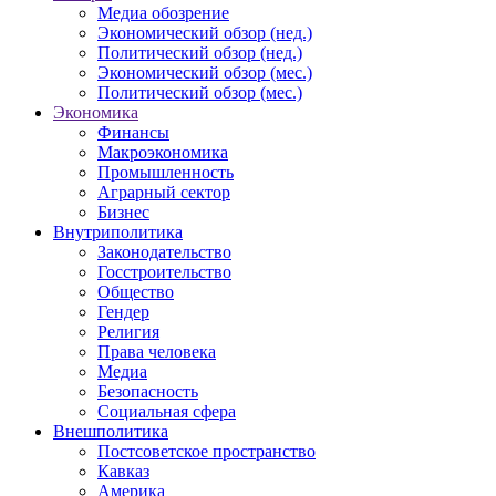
Медиа обозрение
Экономический обзор (нед.)
Политический обзор (нед.)
Экономический обзор (мес.)
Политический обзор (мес.)
Экономика
Финансы
Макроэкономика
Промышленность
Аграрный сектор
Бизнес
Внутриполитика
Законодательство
Госстроительство
Общество
Гендер
Религия
Права человека
Медиа
Безопасность
Социальная сфера
Внешполитика
Постсоветское пространство
Кавказ
Америка