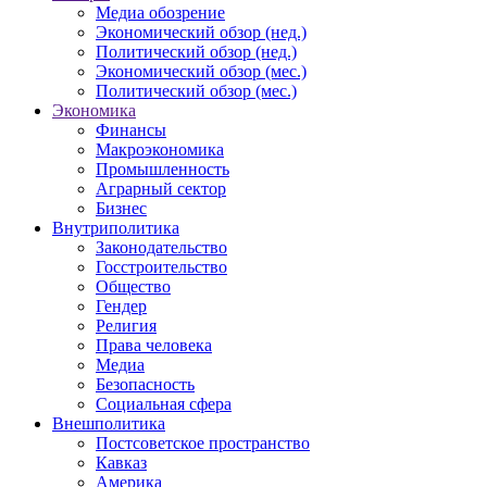
Медиа обозрение
Экономический обзор (нед.)
Политический обзор (нед.)
Экономический обзор (мес.)
Политический обзор (мес.)
Экономика
Финансы
Макроэкономика
Промышленность
Аграрный сектор
Бизнес
Внутриполитика
Законодательство
Госстроительство
Общество
Гендер
Религия
Права человека
Медиа
Безопасность
Социальная сфера
Внешполитика
Постсоветское пространство
Кавказ
Америка