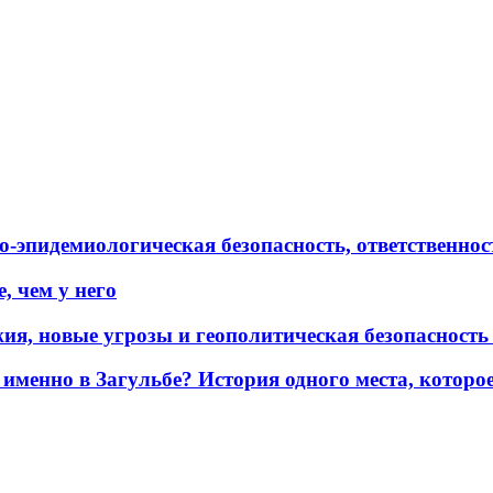
эпидемиологическая безопасность, ответственност
, чем у него
жия, новые угрозы и геополитическая безопасност
именно в Загульбе? История одного места, которо