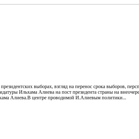
8
резидентских выборах, взгляд на перенос срока выборов, персп
датуры Ильхама Алиева на пост президента страны на внеочере
ьхама Алиева.B центре проводимой И.Алиевым политики...