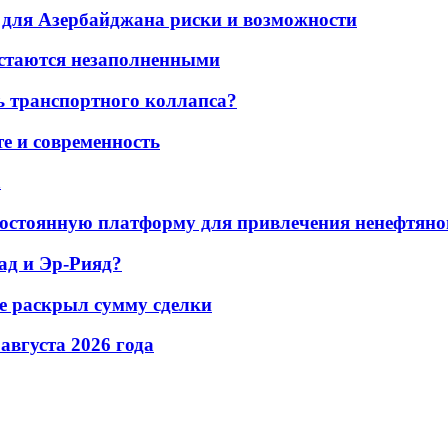
для Азербайджана риски и возможности
остаются незаполненными
ь транспортного коллапса?
е и современность
а
остоянную платформу для привлечения ненефтяно
ад и Эр-Рияд?
не раскрыл сумму сделки
 августа 2026 года