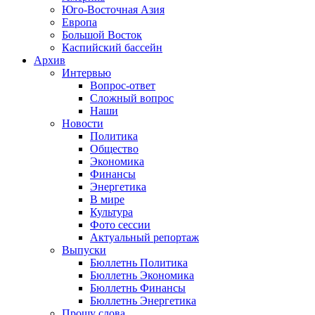
Юго-Восточная Азия
Европа
Большой Восток
Каспийский бассейн
Архив
Интервью
Вопрос-ответ
Сложный вопрос
Наши
Новости
Политика
Общество
Экономика
Финансы
Энергетика
В мире
Культура
Фото сессии
Актуальный репортаж
Выпуски
Бюллетнь Политика
Бюллетнь Экономика
Бюллетнь Финансы
Бюллетнь Энергетика
Прошу слова