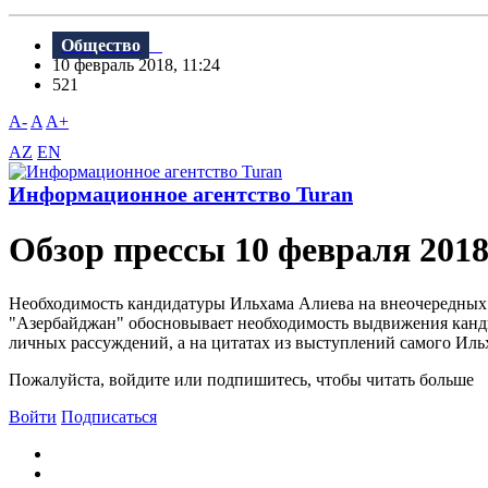
Общество
10 февраль 2018, 11:24
521
A-
A
A+
AZ
EN
Информационное агентство Turan
Обзор прессы 10 февраля 201
Необходимость кандидатуры Ильхама Алиева на внеочередных п
"Aзербайджан" обосновывает необходимость выдвижения канди
личных рассуждений, а на цитатах из выступлений самого Ил
Пожалуйста, войдите или подпишитесь, чтобы читать больше
Войти
Подписаться