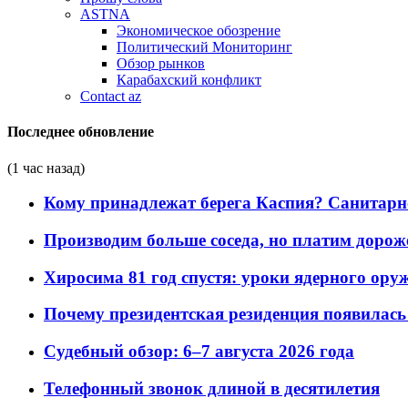
ASTNA
Экономическое обозрение
Политический Мониторинг
Обзор рынков
Карабахский конфликт
Contact az
Последнее обновление
(1 час назад)
Кому принадлежат берега Каспия? Санитарно-
Производим больше соседа, но платим дороже
Хиросима 81 год спустя: уроки ядерного ору
Почему президентская резиденция появилась 
Судебный обзор: 6–7 августа 2026 года
Телефонный звонок длиной в десятилетия