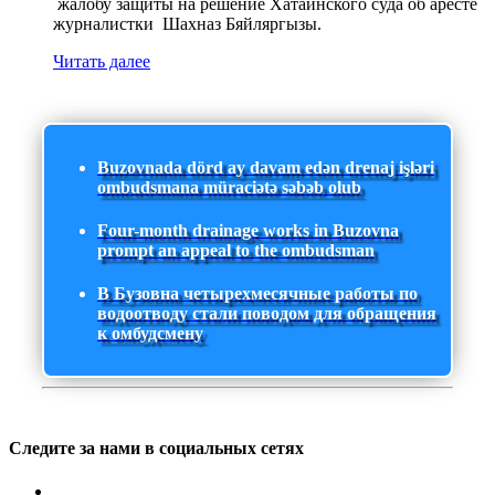
жалобу защиты на решение Хатаинского суда об аресте
журналистки Шахназ Бяйляргызы.
Читать далее
Buzovnada dörd ay davam edən drenaj işləri
ombudsmana müraciətə səbəb olub
Four-month drainage works in Buzovna
prompt an appeal to the ombudsman
В Бузовна четырехмесячные работы по
водоотводу стали поводом для обращения
к омбудсмену
Следите за нами в социальных сетях