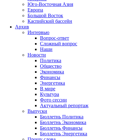
Юго-Восточная Азия
Европа
Большой Восток
Каспийский бассейн
Архив
Интервью
Вопрос-ответ
Сложный вопрос
Наши
Новости
Политика
Общество
Экономика
Финансы
Энергетика
В мире
Культура
Фото сессии
Актуальный репортаж
Выпуски
Бюллетнь Политика
Бюллетнь Экономика
Бюллетнь Финансы
Бюллетнь Энергетика
Прошу слова