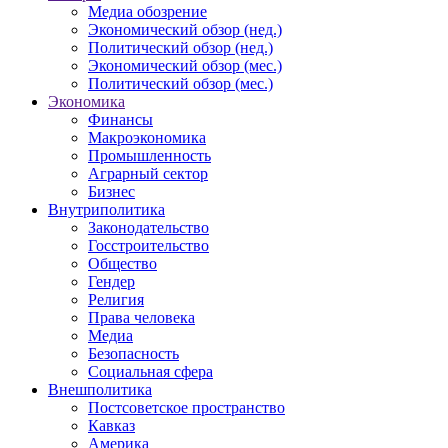
Медиа обозрение
Экономический обзор (нед.)
Политический обзор (нед.)
Экономический обзор (мес.)
Политический обзор (мес.)
Экономика
Финансы
Макроэкономика
Промышленность
Аграрный сектор
Бизнес
Внутриполитика
Законодательство
Госстроительство
Общество
Гендер
Религия
Права человека
Медиа
Безопасность
Социальная сфера
Внешполитика
Постсоветское пространство
Кавказ
Америка