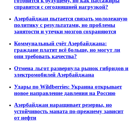
готовится к будущему, но как пассажиры
справятся с сегодняшней нагрузкой?
Азербайджан пытается связать молодежную
политику с результатами, но проблемы
занятости и утечки мозгов сохраняются
Коммунальный счёт Азербайджана:
граждане платят всё больше, но могут ли
они требовать качества?
Отмена льгот развернула рынок гибридов и
электромобилей Азербайджана
Удары по Wildberries: Украина открывает
новое направление давления на Россию
Азербайджан наращивает резервы, но
устойчивость маната по-прежнему зависит
от нефти