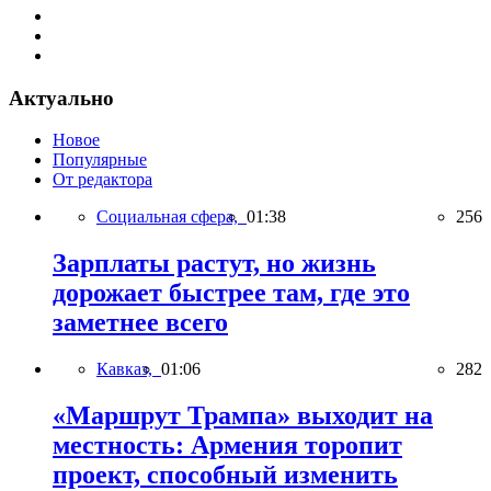
Актуально
Новое
Популярные
От редактора
Социальная сфера,
01:38
256
Зарплаты растут, но жизнь
дорожает быстрее там, где это
заметнее всего
Кавказ,
01:06
282
«Маршрут Трампа» выходит на
местность: Армения торопит
проект, способный изменить