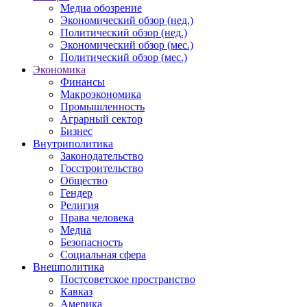
Медиа обозрение
Экономический обзор (нед.)
Политический обзор (нед.)
Экономический обзор (мес.)
Политический обзор (мес.)
Экономика
Финансы
Макроэкономика
Промышленность
Аграрный сектор
Бизнес
Внутриполитика
Законодательство
Госстроительство
Общество
Гендер
Религия
Права человека
Медиа
Безопасность
Социальная сфера
Внешполитика
Постсоветское пространство
Кавказ
Америка