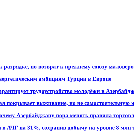
 разрядке, но возврат к прежнему союзу маловеро
энергетическим амбициям Турции в Европе
гарантирует трудоустройство молодёжи в Азербайд
ая покрывает выживание, но не самостоятельную 
почему Азербайджану пора менять правила торгов
в АЧГ на 31%, сохранив добычу на уровне 8 млн 