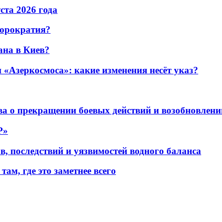
уста 2026 года
бюрократия?
ана в Киев?
«Азеркосмоса»: какие изменения несёт указ?
а о прекращении боевых действий и возобновлени
P»
в, последствий и уязвимостей водного баланса
ам, где это заметнее всего