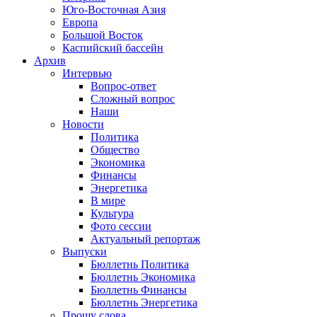
Юго-Восточная Азия
Европа
Большой Восток
Каспийский бассейн
Архив
Интервью
Вопрос-ответ
Сложный вопрос
Наши
Новости
Политика
Общество
Экономика
Финансы
Энергетика
В мире
Культура
Фото сессии
Актуальный репортаж
Выпуски
Бюллетнь Политика
Бюллетнь Экономика
Бюллетнь Финансы
Бюллетнь Энергетика
Прошу слова