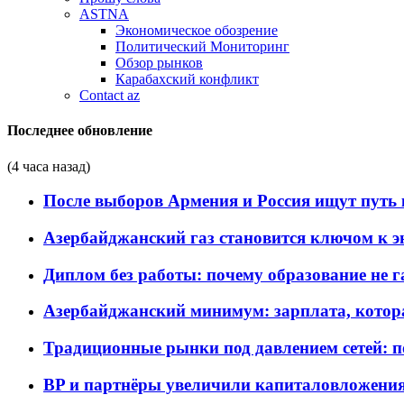
ASTNA
Экономическое обозрение
Политический Мониторинг
Обзор рынков
Карабахский конфликт
Contact az
Последнее обновление
(4 часа назад)
После выборов Армения и Россия ищут путь к
Азербайджанский газ становится ключом к 
Диплом без работы: почему образование не 
Азербайджанский минимум: зарплата, котор
Традиционные рынки под давлением сетей: 
BP и партнёры увеличили капиталовложения 