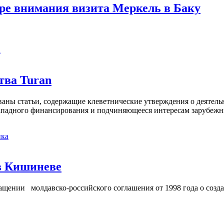
тре внимания визита Меркель в Баку
а
тва Turan
кованы статьи, содержащие клеветнические утверждения о деятел
 западного финансирования и подчиняющееся интересам зарубежн
ка
в Кишиневе
ении молдавско-российского соглашения от 1998 года о созд