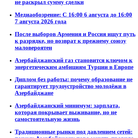
не раскрыл сумму сделки
Медиаобозрение: С 16:00 6 августа до 16:00
7 августа 2026 года
После выборов Армения и Россия ищут путь
к разрядке, но возврат к прежнему союзу
маловероятен
Азербайджанский газ становится ключом к
энергетическим амбициям Турции в Европе
Диплом без работы: почему образование не
гарантирует трудоустройство молодёжи в
Азербайджане
Азербайджанский минимум: зарплата,
которая покрывает выживание, но не
самостоятельную жизнь
Традиционные рынки под давлением сетей: