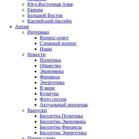
Юго-Восточная Азия
Европа
Большой Восток
Каспийский бассейн
Архив
Интервью
Вопрос-ответ
Сложный вопрос
Наши
Новости
Политика
Общество
Экономика
Финансы
Энергетика
В мире
Культура
Фото сессии
Актуальный репортаж
Выпуски
Бюллетнь Политика
Бюллетнь Экономика
Бюллетнь Финансы
Бюллетнь Энергетика
Прошу слова