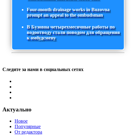
Four-month drainage works in Buzovna
prompt an appeal to the ombudsman
В Бузовна четырехмесячные работы по
водоотводу стали поводом для обращения
к омбудсмену
Следите за нами в социальных сетях
Актуально
Новое
Популярные
От редактора