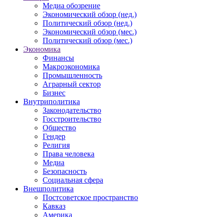
Медиа обозрение
Экономический обзор (нед.)
Политический обзор (нед.)
Экономический обзор (мес.)
Политический обзор (мес.)
Экономика
Финансы
Макроэкономика
Промышленность
Аграрный сектор
Бизнес
Внутриполитика
Законодательство
Госстроительство
Общество
Гендер
Религия
Права человека
Медиа
Безопасность
Социальная сфера
Внешполитика
Постсоветское пространство
Кавказ
Америка